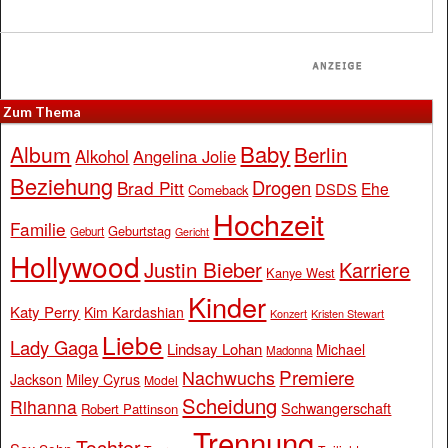
Zum Thema
Baby
Album
Berlin
Alkohol
Angelina Jolie
Beziehung
Drogen
Brad Pitt
Ehe
DSDS
Comeback
Hochzeit
Familie
Geburtstag
Geburt
Gericht
Hollywood
Justin Bieber
Karriere
Kanye West
Kinder
Katy Perry
Kim Kardashian
Konzert
Kristen Stewart
Liebe
Lady Gaga
Lindsay Lohan
Michael
Madonna
Premiere
Nachwuchs
Jackson
Miley Cyrus
Model
Scheidung
Rihanna
Schwangerschaft
Robert Pattinson
Trennung
Tochter