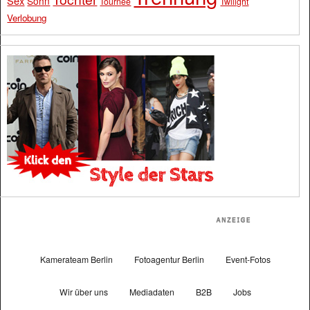
Sex
Sohn
Tournee
Twilight
Verlobung
Kamerateam Berlin
Fotoagentur Berlin
Event-Fotos
Wir über uns
Mediadaten
B2B
Jobs