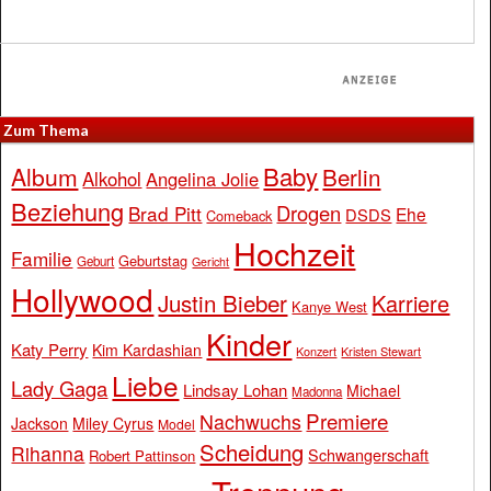
Zum Thema
Baby
Album
Berlin
Alkohol
Angelina Jolie
Beziehung
Drogen
Brad Pitt
Ehe
DSDS
Comeback
Hochzeit
Familie
Geburtstag
Geburt
Gericht
Hollywood
Justin Bieber
Karriere
Kanye West
Kinder
Katy Perry
Kim Kardashian
Konzert
Kristen Stewart
Liebe
Lady Gaga
Lindsay Lohan
Michael
Madonna
Premiere
Nachwuchs
Jackson
Miley Cyrus
Model
Scheidung
Rihanna
Schwangerschaft
Robert Pattinson