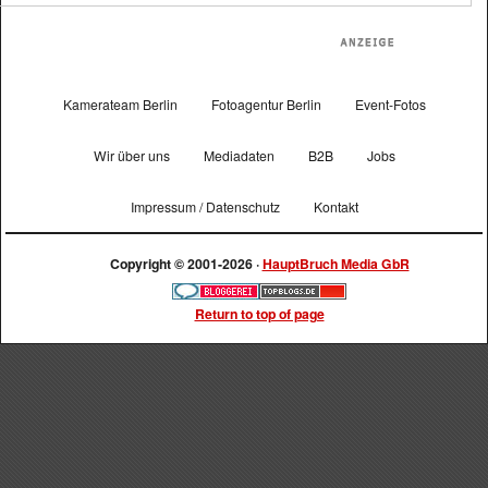
Kamerateam Berlin
Fotoagentur Berlin
Event-Fotos
Wir über uns
Mediadaten
B2B
Jobs
Impressum / Datenschutz
Kontakt
Copyright © 2001-2026 ·
HauptBruch Media GbR
Return to top of page