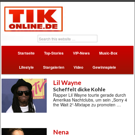
Startseite
Top-Stories
VIP-News
Music-Box
Lifestyle
Stargalerien
Video
Gewinnspiele
Lil Wayne
Scheffelt dicke Kohle
Rapper Lil Wayne tourte gerade durch
Amerikas Nachtclubs, um sein „Sorry 4
the Wait 2“-Mixtape zu promoten …
Nena