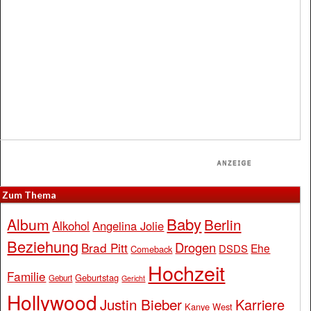
Zum Thema
Baby
Album
Berlin
Alkohol
Angelina Jolie
Beziehung
Drogen
Brad Pitt
Ehe
DSDS
Comeback
Hochzeit
Familie
Geburtstag
Geburt
Gericht
Hollywood
Justin Bieber
Karriere
Kanye West