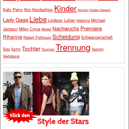
Kinder
Katy Perry
Kim Kardashian
Konzert
Kristen Stewart
Liebe
Lady Gaga
Lindsay Lohan
Michael
Madonna
Premiere
Nachwuchs
Jackson
Miley Cyrus
Model
Scheidung
Rihanna
Schwangerschaft
Robert Pattinson
Trennung
Tochter
Sex
Sohn
Tournee
Twilight
Verlobung