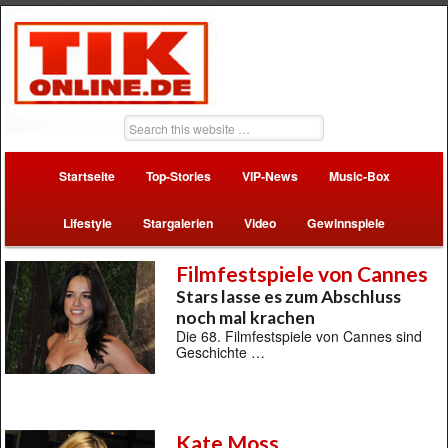
Startseite
Top-Stories
VIP-News
Music-Box
Lifestyle
Stargalerien
Video
Gewinnspiele
Filmfestspiele von Cannes
Stars lasse es zum Abschluss
noch mal krachen
Die 68. Filmfestspiele von Cannes sind
Geschichte …
Kate Moss