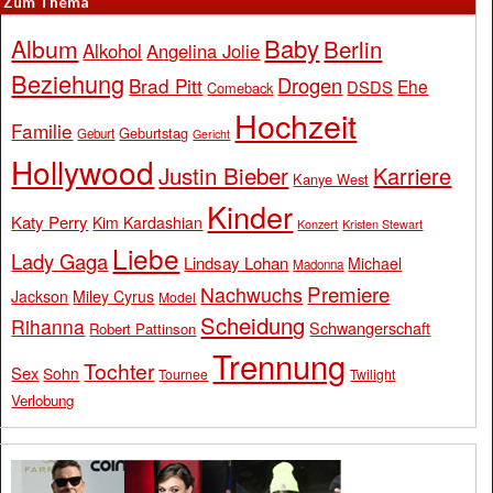
Zum Thema
Baby
Album
Berlin
Alkohol
Angelina Jolie
Beziehung
Drogen
Brad Pitt
Ehe
DSDS
Comeback
Hochzeit
Familie
Geburtstag
Geburt
Gericht
Hollywood
Justin Bieber
Karriere
Kanye West
Kinder
Katy Perry
Kim Kardashian
Konzert
Kristen Stewart
Liebe
Lady Gaga
Lindsay Lohan
Michael
Madonna
Premiere
Nachwuchs
Jackson
Miley Cyrus
Model
Scheidung
Rihanna
Schwangerschaft
Robert Pattinson
Trennung
Tochter
Sex
Sohn
Tournee
Twilight
Verlobung