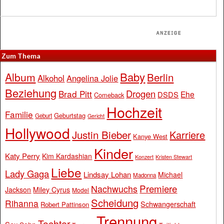
Zum Thema
Baby
Album
Berlin
Alkohol
Angelina Jolie
Beziehung
Drogen
Brad Pitt
Ehe
DSDS
Comeback
Hochzeit
Familie
Geburtstag
Geburt
Gericht
Hollywood
Justin Bieber
Karriere
Kanye West
Kinder
Katy Perry
Kim Kardashian
Konzert
Kristen Stewart
Liebe
Lady Gaga
Lindsay Lohan
Michael
Madonna
Premiere
Nachwuchs
Jackson
Miley Cyrus
Model
Scheidung
Rihanna
Schwangerschaft
Robert Pattinson
Trennung
Tochter