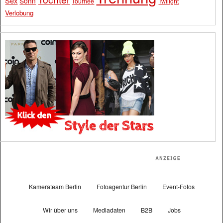
Sex
Sohn
Tournee
Twilight
Verlobung
Kamerateam Berlin
Fotoagentur Berlin
Event-Fotos
Wir über uns
Mediadaten
B2B
Jobs