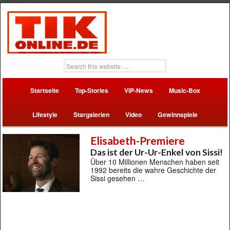
Startseite
Top-Stories
VIP-News
Music-Box
Lifestyle
Stargalerien
Video
Gewinnspiele
Elisabeth-Premiere
Das ist der Ur-Ur-Enkel von Sissi!
Über 10 Millionen Menschen haben seit
1992 bereits die wahre Geschichte der
Sissi gesehen …