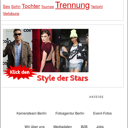
Trennung
Tochter
Sex
Sohn
Tournee
Twilight
Verlobung
Kamerateam Berlin
Fotoagentur Berlin
Event-Fotos
Wir über uns
Mediadaten
B2B
Jobs