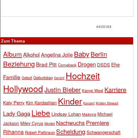
Zum Thema
Baby
Album
Berlin
Alkohol
Angelina Jolie
Beziehung
Drogen
Brad Pitt
Ehe
DSDS
Comeback
Hochzeit
Familie
Geburtstag
Geburt
Gericht
Hollywood
Justin Bieber
Karriere
Kanye West
Kinder
Katy Perry
Kim Kardashian
Konzert
Kristen Stewart
Liebe
Lady Gaga
Lindsay Lohan
Michael
Madonna
Premiere
Nachwuchs
Jackson
Miley Cyrus
Model
Scheidung
Rihanna
Schwangerschaft
Robert Pattinson