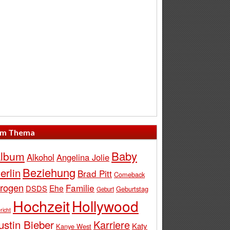
m Thema
Baby
lbum
Alkohol
Angelina Jolie
Beziehung
erlin
Brad Pitt
Comeback
rogen
Familie
Ehe
DSDS
Geburtstag
Geburt
Hochzeit
Hollywood
richt
ustin Bieber
Karriere
Katy
Kanye West