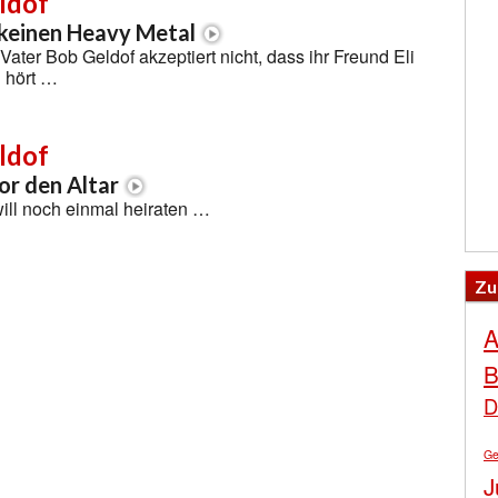
ldof
 keinen Heavy Metal
ater Bob Geldof akzeptiert nicht, dass ihr Freund Eli
 hört …
ldof
or den Altar
ill noch einmal heiraten …
Zu
A
B
D
Ge
J