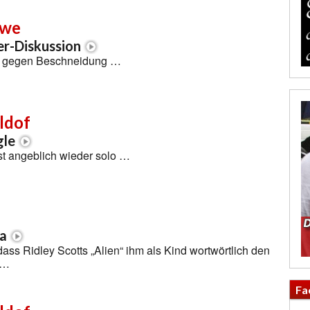
owe
er-Diskussion
st gegen Beschneidung …
ldof
gle
st angeblich wieder solo …
a
dass Ridley Scotts „Alien“ ihm als Kind wortwörtlich den
 …
Fa