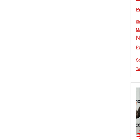
P
St
M
N
Pa
S
Tw