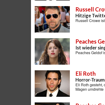
Russell Cr
Hitzige Twitt
Russell Crowe i
Peaches Ge
Ist wieder sin
Peaches Geldof i
Eli Roth
Horror-Traum
Eli Roth gesteht, 
Magen umdrehte