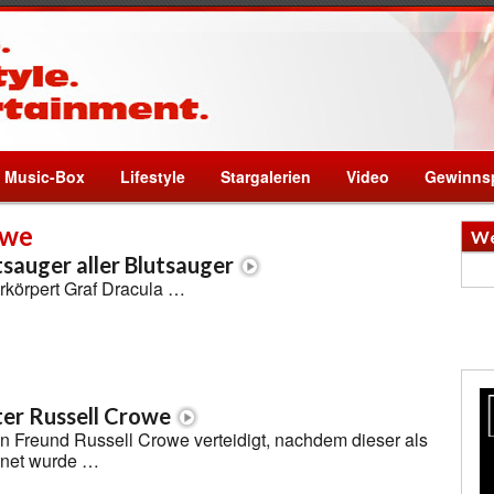
Music-Box
Lifestyle
Stargalerien
Video
Gewinnsp
owe
We
sauger aller Blutsauger
rkörpert Graf Dracula …
nter Russell Crowe
en Freund Russell Crowe verteidigt, nachdem dieser als
hnet wurde …