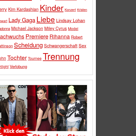
Kinder
erry
Kim Kardashian
Konzert
Kristen
Liebe
Lady Gaga
Lindsay Lohan
ewart
Michael Jackson
Miley Cyrus
Model
adonna
Premiere
achwuchs
Rihanna
Robert
Scheidung
Schwangerschaft
Sex
ttinson
Trennung
Tochter
ohn
Tournee
Verlobung
ilight