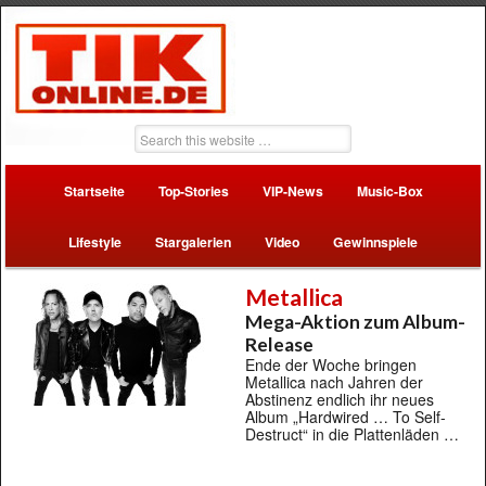
Startseite
Top-Stories
VIP-News
Music-Box
Lifestyle
Stargalerien
Video
Gewinnspiele
Metallica
Mega-Aktion zum Album-
Release
Ende der Woche bringen
Metallica nach Jahren der
Abstinenz endlich ihr neues
Album „Hardwired … To Self-
Destruct“ in die Plattenläden …