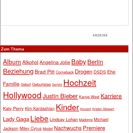
Zum Thema
Baby
Album
Berlin
Alkohol
Angelina Jolie
Beziehung
Drogen
Brad Pitt
Ehe
DSDS
Comeback
Hochzeit
Familie
Geburtstag
Geburt
Gericht
Hollywood
Justin Bieber
Karriere
Kanye West
Kinder
Katy Perry
Kim Kardashian
Konzert
Kristen Stewart
Liebe
Lady Gaga
Lindsay Lohan
Michael
Madonna
Premiere
Nachwuchs
Jackson
Miley Cyrus
Model