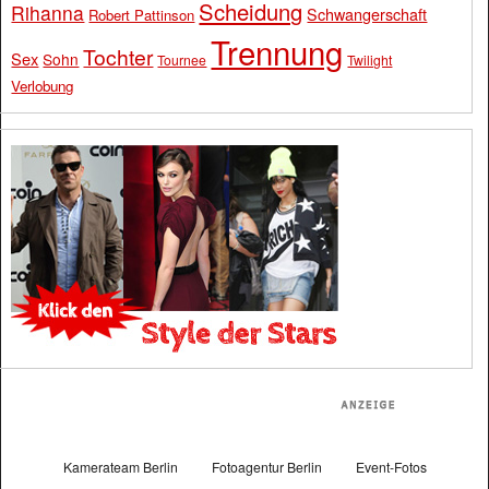
Scheidung
Rihanna
Schwangerschaft
Robert Pattinson
Trennung
Tochter
Sex
Sohn
Tournee
Twilight
Verlobung
Kamerateam Berlin
Fotoagentur Berlin
Event-Fotos