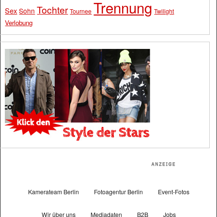
Trennung
Tochter
Sex
Sohn
Tournee
Twilight
Verlobung
Kamerateam Berlin
Fotoagentur Berlin
Event-Fotos
Wir über uns
Mediadaten
B2B
Jobs