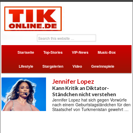
Startseite
Top-Stories
VIP-News
Music-Box
Lifestyle
Stargalerien
Video
Gewinnspiele
Jennifer Lopez
Kann Kritik an Diktator-
Ständchen nicht verstehen
Jennifer Lopez hat sich gegen Vorwürfe
nach einem Geburtstagständchen für den
Staatschef von Turkmenistan gewehrt …