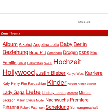
Zum Thema
Baby
Album
Berlin
Alkohol
Angelina Jolie
Beziehung
Drogen
Brad Pitt
Ehe
DSDS
Comeback
Hochzeit
Familie
Geburtstag
Geburt
Gericht
Hollywood
Justin Bieber
Karriere
Kanye West
Kinder
Katy Perry
Kim Kardashian
Konzert
Kristen Stewart
Liebe
Lady Gaga
Lindsay Lohan
Michael
Madonna
Premiere
Nachwuchs
Jackson
Miley Cyrus
Model
Scheidung
Rihanna
Schwangerschaft
Robert Pattinson