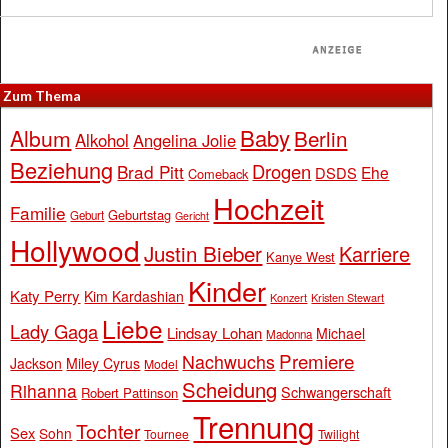
Zum Thema
Baby
Album
Berlin
Alkohol
Angelina Jolie
Beziehung
Drogen
Brad Pitt
Ehe
DSDS
Comeback
Hochzeit
Familie
Geburtstag
Geburt
Gericht
Hollywood
Justin Bieber
Karriere
Kanye West
Kinder
Katy Perry
Kim Kardashian
Konzert
Kristen Stewart
Liebe
Lady Gaga
Lindsay Lohan
Michael
Madonna
Premiere
Nachwuchs
Jackson
Miley Cyrus
Model
Scheidung
Rihanna
Schwangerschaft
Robert Pattinson
Trennung
Tochter
Sex
Sohn
Tournee
Twilight