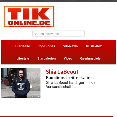
Startseite
Top-Stories
VIP-News
Music-Box
Lifestyle
Stargalerien
Video
Gewinnspiele
Shia LaBeouf
Familienstreit eskaliert
Shia LaBeouf hat ärger mit der
Verwandtschaft …