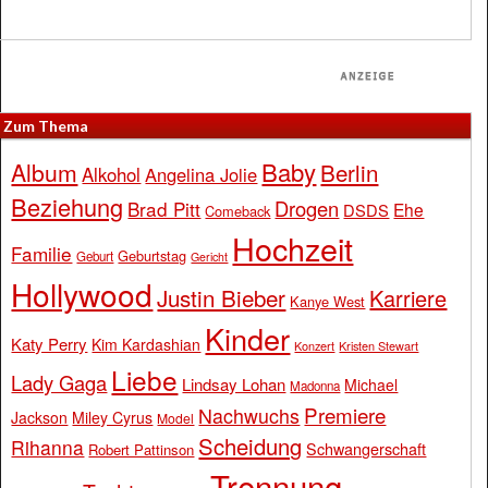
Zum Thema
Baby
Album
Berlin
Alkohol
Angelina Jolie
Beziehung
Drogen
Brad Pitt
Ehe
DSDS
Comeback
Hochzeit
Familie
Geburtstag
Geburt
Gericht
Hollywood
Justin Bieber
Karriere
Kanye West
Kinder
Katy Perry
Kim Kardashian
Konzert
Kristen Stewart
Liebe
Lady Gaga
Lindsay Lohan
Michael
Madonna
Premiere
Nachwuchs
Jackson
Miley Cyrus
Model
Scheidung
Rihanna
Schwangerschaft
Robert Pattinson
Trennung