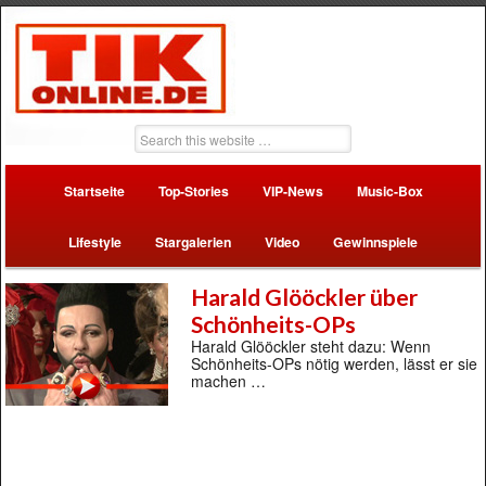
Startseite
Top-Stories
VIP-News
Music-Box
Lifestyle
Stargalerien
Video
Gewinnspiele
Harald Glööckler über
Schönheits-OPs
Harald Glööckler steht dazu: Wenn
Schönheits-OPs nötig werden, lässt er sie
machen …