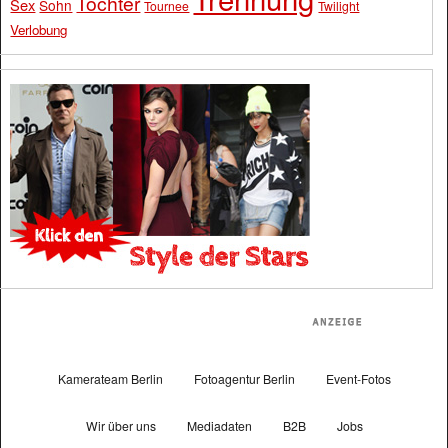
Tochter
Sex
Sohn
Tournee
Twilight
Verlobung
Kamerateam Berlin
Fotoagentur Berlin
Event-Fotos
Wir über uns
Mediadaten
B2B
Jobs