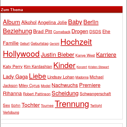
Zum Thema
Baby
Album
Berlin
Alkohol
Angelina Jolie
Beziehung
Drogen
Brad Pitt
Ehe
DSDS
Comeback
Hochzeit
Familie
Geburtstag
Geburt
Gericht
Hollywood
Justin Bieber
Karriere
Kanye West
Kinder
Katy Perry
Kim Kardashian
Konzert
Kristen Stewart
Liebe
Lady Gaga
Lindsay Lohan
Michael
Madonna
Premiere
Nachwuchs
Jackson
Miley Cyrus
Model
Scheidung
Rihanna
Schwangerschaft
Robert Pattinson
Trennung
Tochter
Sex
Sohn
Tournee
Twilight
Verlobung