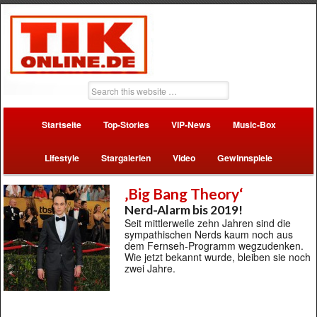
Startseite
Top-Stories
VIP-News
Music-Box
Lifestyle
Stargalerien
Video
Gewinnspiele
‚Big Bang Theory‘
Nerd-Alarm bis 2019!
Seit mittlerweile zehn Jahren sind die
sympathischen Nerds kaum noch aus
dem Fernseh-Programm wegzudenken.
Wie jetzt bekannt wurde, bleiben sie noch
zwei Jahre.