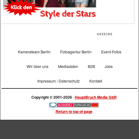
Kamerateam Berlin
Fotoagentur Berlin
Event-Fotos
Wir über uns
Mediadaten
B2B
Jobs
Impressum / Datenschutz
Kontakt
Copyright © 2001-2026 ·
HauptBruch Media GbR
Return to top of page