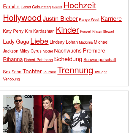
Hochzeit
Familie
Geburtstag
Geburt
Gericht
Hollywood
Justin Bieber
Karriere
Kanye West
Kinder
Katy Perry
Kim Kardashian
Konzert
Kristen Stewart
Liebe
Lady Gaga
Lindsay Lohan
Michael
Madonna
Premiere
Nachwuchs
Jackson
Miley Cyrus
Model
Scheidung
Rihanna
Schwangerschaft
Robert Pattinson
Trennung
Tochter
Sex
Sohn
Tournee
Twilight
Verlobung