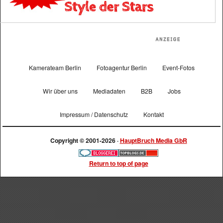
Kamerateam Berlin
Fotoagentur Berlin
Event-Fotos
Wir über uns
Mediadaten
B2B
Jobs
Impressum / Datenschutz
Kontakt
Copyright © 2001-2026 ·
HauptBruch Media GbR
Return to top of page