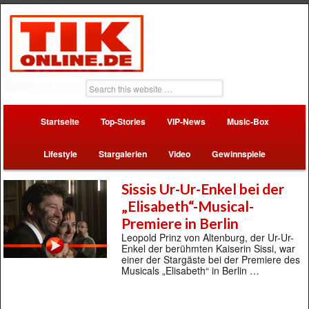
Startseite
Top-Stories
VIP-News
Music-Box
Lifestyle
Stargalerien
Video
Gewinnspiele
Sissis Ur-Ur-Enkel bei der
„Elisabeth“-Musical-
Premiere in Berlin
Leopold Prinz von Altenburg, der Ur-Ur-
Enkel der berühmten Kaiserin Sissi, war
einer der Stargäste bei der Premiere des
Musicals „Elisabeth“ in Berlin …