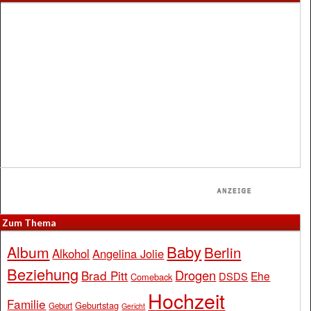
Zum Thema
Baby
Album
Berlin
Alkohol
Angelina Jolie
Beziehung
Drogen
Brad Pitt
Ehe
DSDS
Comeback
Hochzeit
Familie
Geburtstag
Geburt
Gericht