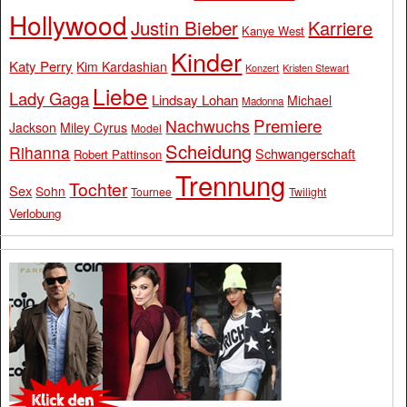
Hollywood
Justin Bieber
Karriere
Kanye West
Kinder
Katy Perry
Kim Kardashian
Konzert
Kristen Stewart
Liebe
Lady Gaga
Lindsay Lohan
Michael
Madonna
Premiere
Nachwuchs
Jackson
Miley Cyrus
Model
Scheidung
Rihanna
Schwangerschaft
Robert Pattinson
Trennung
Tochter
Sex
Sohn
Tournee
Twilight
Verlobung