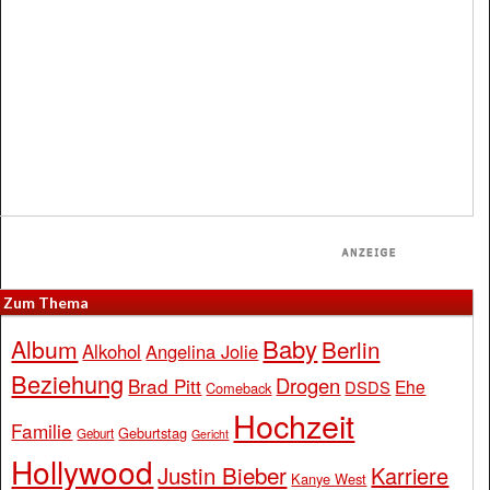
Zum Thema
Baby
Album
Berlin
Alkohol
Angelina Jolie
Beziehung
Drogen
Brad Pitt
Ehe
DSDS
Comeback
Hochzeit
Familie
Geburtstag
Geburt
Gericht
Hollywood
Justin Bieber
Karriere
Kanye West