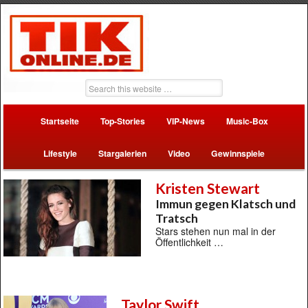
Startseite
Top-Stories
VIP-News
Music-Box
Lifestyle
Stargalerien
Video
Gewinnspiele
Kristen Stewart
Immun gegen Klatsch und
Tratsch
Stars stehen nun mal in der
Öffentlichkeit …
Taylor Swift