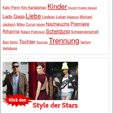
Kinder
Katy Perry
Kim Kardashian
Konzert
Kristen Stewart
Liebe
Lady Gaga
Lindsay Lohan
Michael
Madonna
Premiere
Nachwuchs
Jackson
Miley Cyrus
Model
Scheidung
Rihanna
Schwangerschaft
Robert Pattinson
Trennung
Tochter
Sex
Sohn
Tournee
Twilight
Verlobung