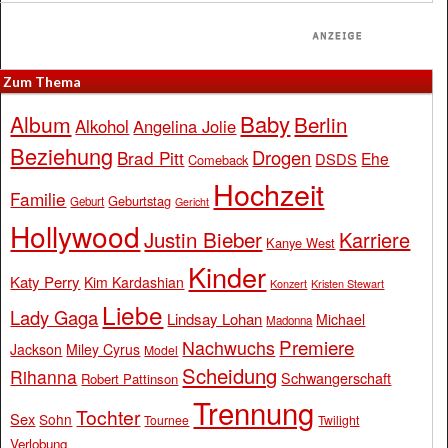
Zum Thema
Baby
Album
Berlin
Alkohol
Angelina Jolie
Beziehung
Drogen
Brad Pitt
Ehe
DSDS
Comeback
Hochzeit
Familie
Geburtstag
Geburt
Gericht
Hollywood
Justin Bieber
Karriere
Kanye West
Kinder
Katy Perry
Kim Kardashian
Konzert
Kristen Stewart
Liebe
Lady Gaga
Lindsay Lohan
Michael
Madonna
Premiere
Nachwuchs
Jackson
Miley Cyrus
Model
Scheidung
Rihanna
Schwangerschaft
Robert Pattinson
Trennung
Tochter
Sex
Sohn
Tournee
Twilight
Verlobung