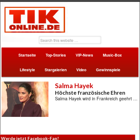
Startseite
Top-Stories
VIP-News
Music-Box
Lifestyle
Stargalerien
Video
Gewinnspiele
Salma Hayek
Höchste französische Ehren
Salma Hayek wird in Frankreich geehrt …
Werde jetzt Facebook-Fan!