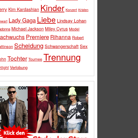
Kinder
erry
Kim Kardashian
Konzert
Kristen
Liebe
Lady Gaga
Lindsay Lohan
ewart
Michael Jackson
Miley Cyrus
Model
adonna
Premiere
achwuchs
Rihanna
Robert
Scheidung
Schwangerschaft
Sex
ttinson
Trennung
Tochter
ohn
Tournee
Verlobung
ilight