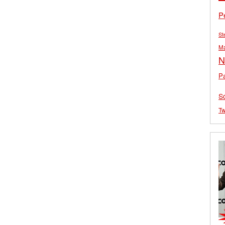
P
St
M
N
Pa
S
Tw