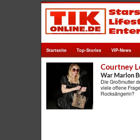
Startseite
Top-Stories
VIP-News
Courtney L
War Marlon Br
Die Großmutter de
viele offene Frag
Rocksängerin?