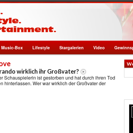
Music-Box
Lifestyle
Stargalerien
Video
Gewinnsp
ove
We
ando wirklich ihr Großvater?
r Schauspielerin ist gestorben und hat durch ihren Tod
en hinterlassen. Wer war wirklich der Großvater der