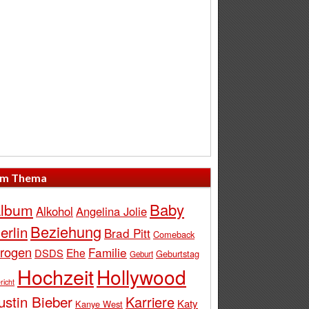
m Thema
Baby
lbum
Alkohol
Angelina Jolie
Beziehung
erlin
Brad Pitt
Comeback
rogen
Familie
Ehe
DSDS
Geburtstag
Geburt
Hochzeit
Hollywood
richt
ustin Bieber
Karriere
Katy
Kanye West