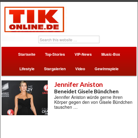
Startseite
Top-Stories
VIP-News
Music-Box
Lifestyle
Stargalerien
Video
Gewinnspiele
Jennifer Aniston
Beneidet Gisele Bündchen
Jennifer Aniston würde gerne ihren
Körper gegen den von Gisele Bündchen
tauschen …