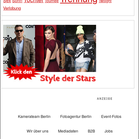
Sex
Sohn
Tournee
Twilight
Verlobung
Kamerateam Berlin
Fotoagentur Berlin
Event-Fotos
Wir über uns
Mediadaten
B2B
Jobs