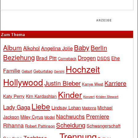
Zum Thema
Baby
Album
Berlin
Alkohol
Angelina Jolie
Beziehung
Drogen
Brad Pitt
Ehe
DSDS
Comeback
Hochzeit
Familie
Geburtstag
Geburt
Gericht
Hollywood
Justin Bieber
Karriere
Kanye West
Kinder
Katy Perry
Kim Kardashian
Konzert
Kristen Stewart
Liebe
Lady Gaga
Lindsay Lohan
Michael
Madonna
Premiere
Nachwuchs
Jackson
Miley Cyrus
Model
Scheidung
Rihanna
Schwangerschaft
Robert Pattinson
Trennung
Tochter