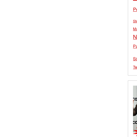
P
St
M
N
Pa
S
Tw