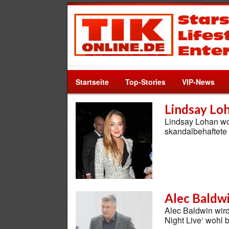
Startseite
Top-Stories
VIP-News
Lindsay Loh
Lindsay Lohan wol
skandalbehaftete 
Alec Baldwi
Alec Baldwin wird
Night Live‘ wohl 