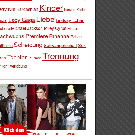
Kinder
erry
Kim Kardashian
Konzert
Kristen
Liebe
Lady Gaga
Lindsay Lohan
ewart
Michael Jackson
Miley Cyrus
Model
adonna
Premiere
achwuchs
Rihanna
Robert
Scheidung
Schwangerschaft
Sex
ttinson
Trennung
Tochter
ohn
Tournee
Verlobung
ilight