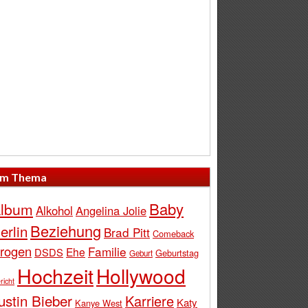
m Thema
Baby
lbum
Alkohol
Angelina Jolie
Beziehung
erlin
Brad Pitt
Comeback
rogen
Familie
Ehe
DSDS
Geburtstag
Geburt
Hochzeit
Hollywood
richt
ustin Bieber
Karriere
Katy
Kanye West