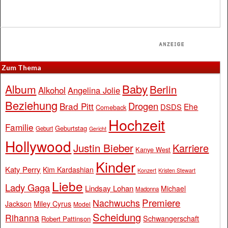
Zum Thema
Baby
Album
Berlin
Alkohol
Angelina Jolie
Beziehung
Drogen
Brad Pitt
Ehe
DSDS
Comeback
Hochzeit
Familie
Geburtstag
Geburt
Gericht
Hollywood
Justin Bieber
Karriere
Kanye West
Kinder
Katy Perry
Kim Kardashian
Konzert
Kristen Stewart
Liebe
Lady Gaga
Lindsay Lohan
Michael
Madonna
Premiere
Nachwuchs
Jackson
Miley Cyrus
Model
Scheidung
Rihanna
Schwangerschaft
Robert Pattinson