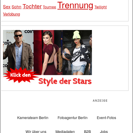
Trennung
Tochter
Sex
Sohn
Tournee
Twilight
Verlobung
Kamerateam Berlin
Fotoagentur Berlin
Event-Fotos
Wir über uns
Mediadaten
B2B
Jobs