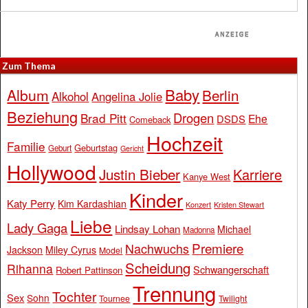
Zum Thema
Baby
Album
Berlin
Alkohol
Angelina Jolie
Beziehung
Drogen
Brad Pitt
Ehe
DSDS
Comeback
Hochzeit
Familie
Geburtstag
Geburt
Gericht
Hollywood
Justin Bieber
Karriere
Kanye West
Kinder
Katy Perry
Kim Kardashian
Konzert
Kristen Stewart
Liebe
Lady Gaga
Lindsay Lohan
Michael
Madonna
Premiere
Nachwuchs
Jackson
Miley Cyrus
Model
Scheidung
Rihanna
Schwangerschaft
Robert Pattinson
Trennung
Tochter
Sex
Sohn
Tournee
Twilight