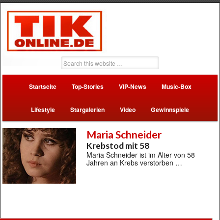
Startseite
Top-Stories
VIP-News
Music-Box
Lifestyle
Stargalerien
Video
Gewinnspiele
Maria Schneider
Krebstod mit 58
Maria Schneider ist im Alter von 58
Jahren an Krebs verstorben …