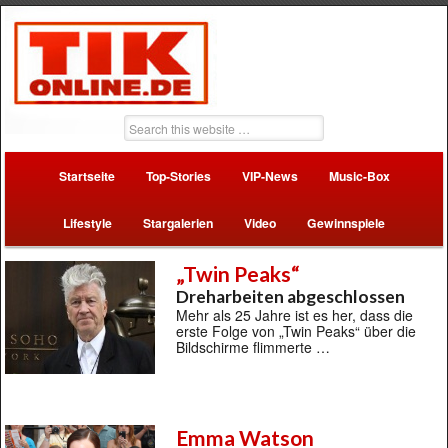
Startseite
Top-Stories
VIP-News
Music-Box
Lifestyle
Stargalerien
Video
Gewinnspiele
„Twin Peaks“
Dreharbeiten abgeschlossen
Mehr als 25 Jahre ist es her, dass die
erste Folge von „Twin Peaks“ über die
Bildschirme flimmerte …
Emma Watson