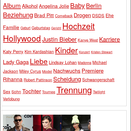
Baby
Album
Berlin
Alkohol
Angelina Jolie
Beziehung
Drogen
Brad Pitt
Ehe
DSDS
Comeback
Hochzeit
Familie
Geburtstag
Geburt
Gericht
Hollywood
Justin Bieber
Karriere
Kanye West
Kinder
Katy Perry
Kim Kardashian
Konzert
Kristen Stewart
Liebe
Lady Gaga
Lindsay Lohan
Michael
Madonna
Premiere
Nachwuchs
Jackson
Miley Cyrus
Model
Scheidung
Rihanna
Schwangerschaft
Robert Pattinson
Trennung
Tochter
Sex
Sohn
Tournee
Twilight
Verlobung