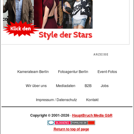
Kamerateam Berlin
Fotoagentur Berlin
Event-Fotos
Wir über uns
Mediadaten
B2B
Jobs
Impressum / Datenschutz
Kontakt
Copyright © 2001-2026 ·
HauptBruch Media GbR
Return to top of page