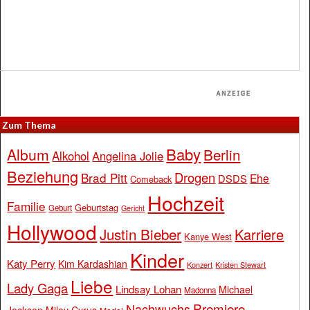
Zum Thema
Baby
Album
Berlin
Alkohol
Angelina Jolie
Beziehung
Drogen
Brad Pitt
Ehe
DSDS
Comeback
Hochzeit
Familie
Geburtstag
Geburt
Gericht
Hollywood
Justin Bieber
Karriere
Kanye West
Kinder
Katy Perry
Kim Kardashian
Konzert
Kristen Stewart
Liebe
Lady Gaga
Lindsay Lohan
Michael
Madonna
Premiere
Nachwuchs