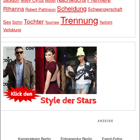
Jackson
Miley Cyrus
Model
Scheidung
Rihanna
Schwangerschaft
Robert Pattinson
Trennung
Tochter
Sex
Sohn
Tournee
Twilight
Verlobung
Kamerateam Berlin
Fotoagentur Berlin
Event-Fotos