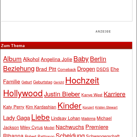
Zum Thema
Baby
Album
Berlin
Alkohol
Angelina Jolie
Beziehung
Drogen
Brad Pitt
Ehe
DSDS
Comeback
Hochzeit
Familie
Geburtstag
Geburt
Gericht
Hollywood
Justin Bieber
Karriere
Kanye West
Kinder
Katy Perry
Kim Kardashian
Konzert
Kristen Stewart
Liebe
Lady Gaga
Lindsay Lohan
Michael
Madonna
Premiere
Nachwuchs
Jackson
Miley Cyrus
Model
Scheidung
Rihanna
Schwangerschaft
Robert Pattinson