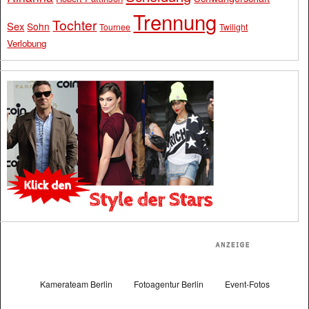
Trennung
Tochter
Sex
Sohn
Tournee
Twilight
Verlobung
Kamerateam Berlin
Fotoagentur Berlin
Event-Fotos