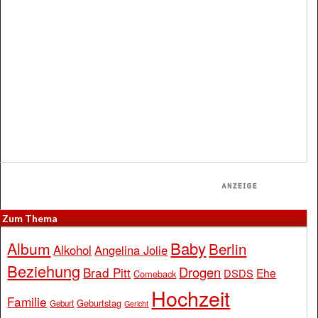
Zum Thema
Baby
Album
Berlin
Alkohol
Angelina Jolie
Beziehung
Drogen
Brad Pitt
Ehe
DSDS
Comeback
Hochzeit
Familie
Geburtstag
Geburt
Gericht