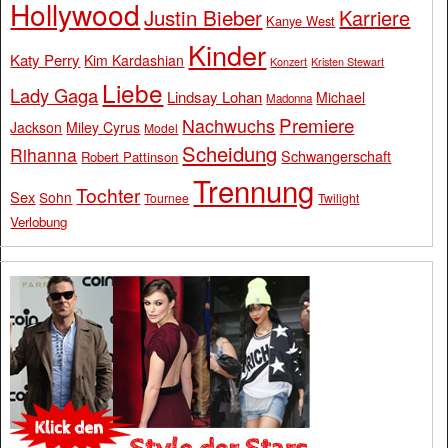
Hollywood
Justin Bieber
Karriere
Kanye West
Kinder
Katy Perry
Kim Kardashian
Konzert
Kristen Stewart
Liebe
Lady Gaga
Lindsay Lohan
Michael
Madonna
Premiere
Nachwuchs
Jackson
Miley Cyrus
Model
Scheidung
Rihanna
Schwangerschaft
Robert Pattinson
Trennung
Tochter
Sex
Sohn
Tournee
Twilight
Verlobung