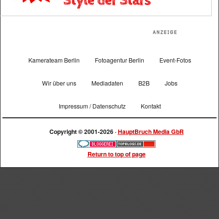
Kamerateam Berlin
Fotoagentur Berlin
Event-Fotos
Wir über uns
Mediadaten
B2B
Jobs
Impressum / Datenschutz
Kontakt
Copyright © 2001-2026 ·
HauptBruch Media GbR
Return to top of page