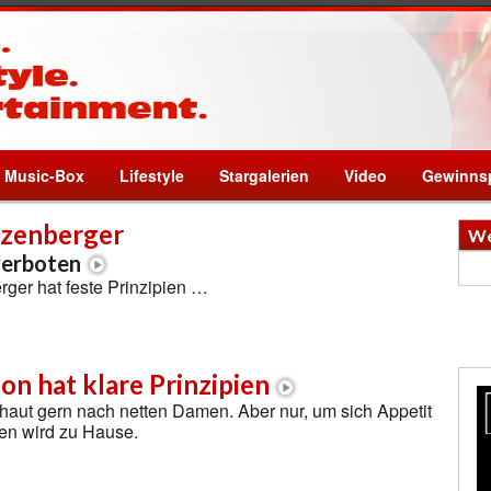
Music-Box
Lifestyle
Stargalerien
Video
Gewinnsp
tzenberger
We
verboten
ger hat feste Prinzipien …
on hat klare Prinzipien
haut gern nach netten Damen. Aber nur, um sich Appetit
en wird zu Hause.