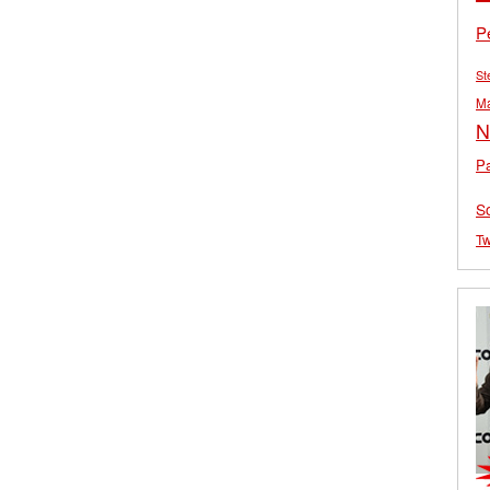
P
St
M
N
Pa
S
Tw