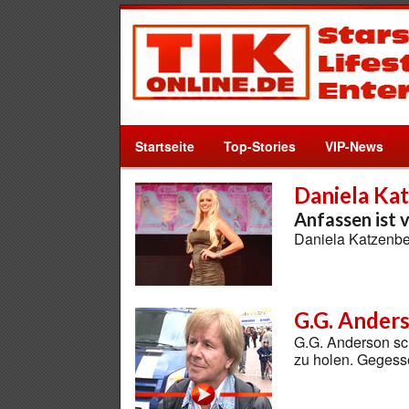
Startseite
Top-Stories
VIP-News
Daniela Ka
Anfassen ist 
Daniela Katzenber
G.G. Anders
G.G. Anderson sc
zu holen. Gegess