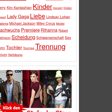
Kinder
erry
Kim Kardashian
Konzert
Kristen
Liebe
Lady Gaga
Lindsay Lohan
ewart
Michael Jackson
Miley Cyrus
Model
adonna
Premiere
achwuchs
Rihanna
Robert
Scheidung
Schwangerschaft
Sex
ttinson
Trennung
Tochter
ohn
Tournee
Verlobung
ilight