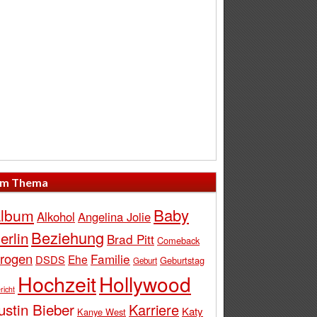
m Thema
Baby
lbum
Alkohol
Angelina Jolie
Beziehung
erlin
Brad Pitt
Comeback
rogen
Familie
Ehe
DSDS
Geburtstag
Geburt
Hochzeit
Hollywood
richt
ustin Bieber
Karriere
Katy
Kanye West