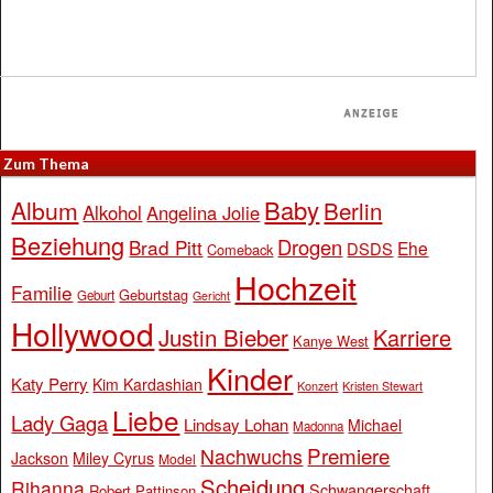
Zum Thema
Baby
Album
Berlin
Alkohol
Angelina Jolie
Beziehung
Drogen
Brad Pitt
Ehe
DSDS
Comeback
Hochzeit
Familie
Geburtstag
Geburt
Gericht
Hollywood
Justin Bieber
Karriere
Kanye West
Kinder
Katy Perry
Kim Kardashian
Konzert
Kristen Stewart
Liebe
Lady Gaga
Lindsay Lohan
Michael
Madonna
Premiere
Nachwuchs
Jackson
Miley Cyrus
Model
Scheidung
Rihanna
Schwangerschaft
Robert Pattinson