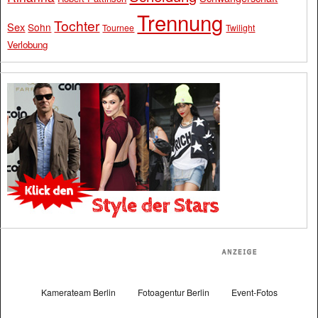
Trennung
Tochter
Sex
Sohn
Tournee
Twilight
Verlobung
Kamerateam Berlin
Fotoagentur Berlin
Event-Fotos