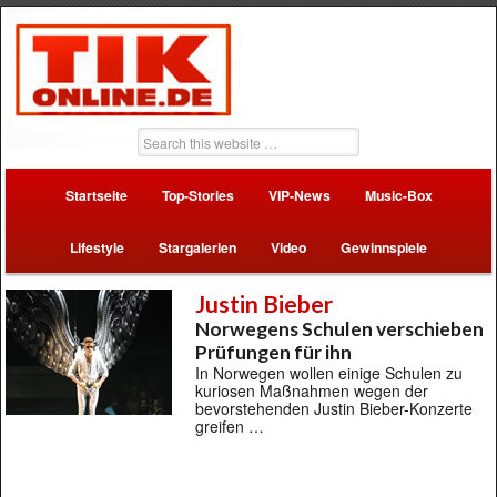
Startseite
Top-Stories
VIP-News
Music-Box
Lifestyle
Stargalerien
Video
Gewinnspiele
Justin Bieber
Norwegens Schulen verschieben
Prüfungen für ihn
In Norwegen wollen einige Schulen zu
kuriosen Maßnahmen wegen der
bevorstehenden Justin Bieber-Konzerte
greifen …