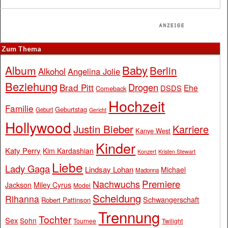
Zum Thema
Baby
Album
Berlin
Alkohol
Angelina Jolie
Beziehung
Drogen
Brad Pitt
Ehe
DSDS
Comeback
Hochzeit
Familie
Geburtstag
Geburt
Gericht
Hollywood
Justin Bieber
Karriere
Kanye West
Kinder
Katy Perry
Kim Kardashian
Konzert
Kristen Stewart
Liebe
Lady Gaga
Lindsay Lohan
Michael
Madonna
Premiere
Nachwuchs
Jackson
Miley Cyrus
Model
Scheidung
Rihanna
Schwangerschaft
Robert Pattinson
Trennung
Tochter
Sex
Sohn
Tournee
Twilight