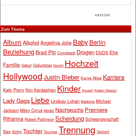
Zum Thema
Baby
Album
Berlin
Alkohol
Angelina Jolie
Beziehung
Drogen
Brad Pitt
Ehe
DSDS
Comeback
Hochzeit
Familie
Geburtstag
Geburt
Gericht
Hollywood
Justin Bieber
Karriere
Kanye West
Kinder
Katy Perry
Kim Kardashian
Konzert
Kristen Stewart
Liebe
Lady Gaga
Lindsay Lohan
Michael
Madonna
Premiere
Nachwuchs
Jackson
Miley Cyrus
Model
Scheidung
Rihanna
Schwangerschaft
Robert Pattinson
Trennung
Tochter
Sex
Sohn
Tournee
Twilight