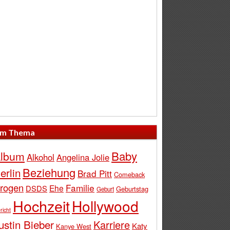
m Thema
Baby
lbum
Alkohol
Angelina Jolie
Beziehung
erlin
Brad Pitt
Comeback
rogen
Familie
Ehe
DSDS
Geburtstag
Geburt
Hochzeit
Hollywood
richt
ustin Bieber
Karriere
Katy
Kanye West