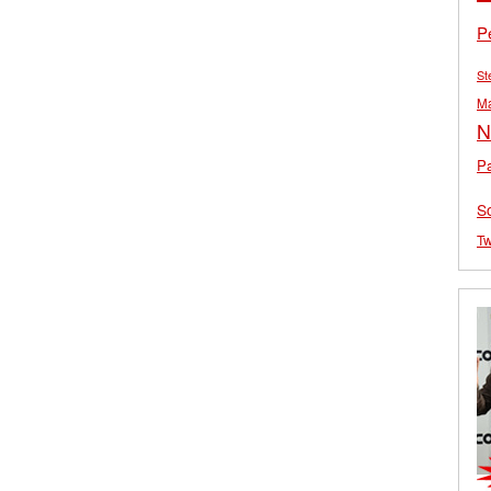
P
St
M
N
Pa
S
Tw