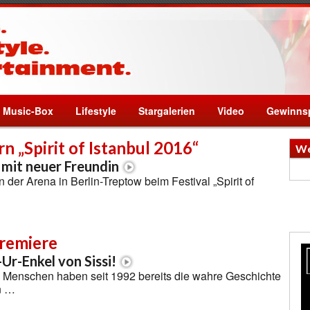
Music-Box
Lifestyle
Stargalerien
Video
Gewinnsp
rn „Spirit of Istanbul 2016“
We
 mit neuer Freundin
 in der Arena in Berlin-Treptow beim Festival „Spirit of
Premiere
-Ur-Enkel von Sissi!
n Menschen haben seit 1992 bereits die wahre Geschichte
n …