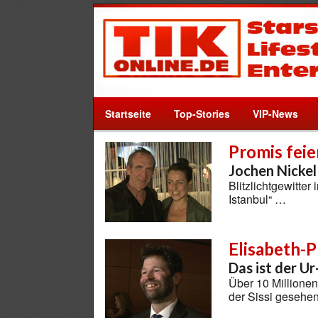
Startseite
Top-Stories
VIP-News
Promis feie
Jochen Nickel
Blitzlichtgewitter
Istanbul“ …
Elisabeth-
Das ist der Ur
Über 10 Millione
der Sissi gesehe