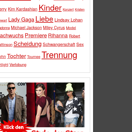
Kinder
erry
Kim Kardashian
Konzert
Kristen
Liebe
Lady Gaga
Lindsay Lohan
ewart
Michael Jackson
Miley Cyrus
Model
adonna
Premiere
achwuchs
Rihanna
Robert
Scheidung
Schwangerschaft
Sex
ttinson
Trennung
Tochter
ohn
Tournee
Verlobung
ilight