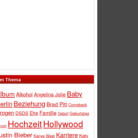
m Thema
Baby
lbum
Alkohol
Angelina Jolie
Beziehung
erlin
Brad Pitt
Comeback
rogen
Familie
Ehe
DSDS
Geburtstag
Geburt
Hochzeit
Hollywood
richt
ustin Bieber
Karriere
Katy
Kanye West