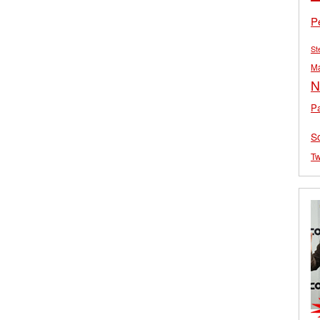
P
St
M
N
Pa
S
Tw