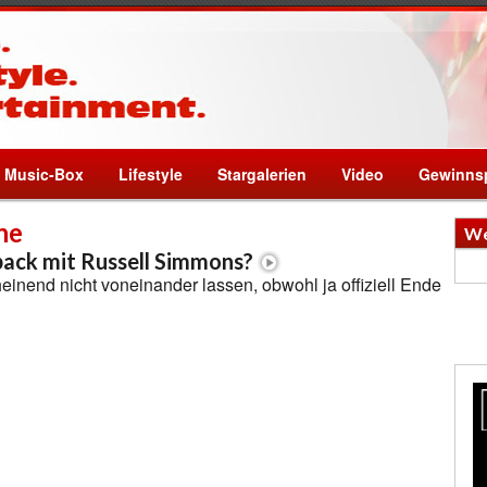
Music-Box
Lifestyle
Stargalerien
Video
Gewinnsp
he
We
ack mit Russell Simmons?
inend nicht voneinander lassen, obwohl ja offiziell Ende