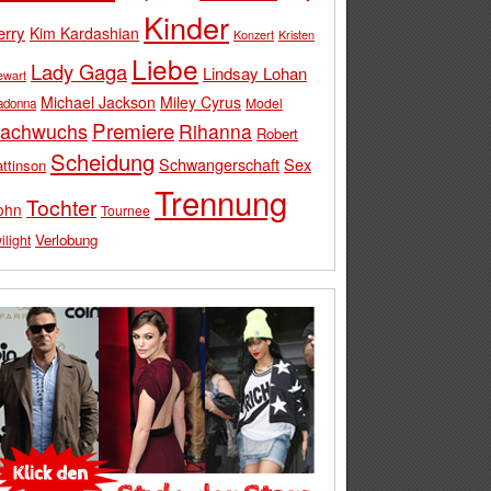
Kinder
erry
Kim Kardashian
Konzert
Kristen
Liebe
Lady Gaga
Lindsay Lohan
ewart
Michael Jackson
Miley Cyrus
Model
adonna
Premiere
achwuchs
Rihanna
Robert
Scheidung
Schwangerschaft
Sex
ttinson
Trennung
Tochter
ohn
Tournee
Verlobung
ilight