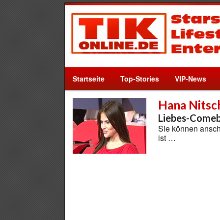
Startseite
Top-Stories
VIP-News
Hana Nitsc
Liebes-Comeb
Sie können ansche
ist …