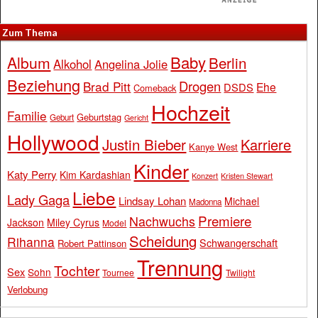
Zum Thema
Baby
Album
Berlin
Alkohol
Angelina Jolie
Beziehung
Drogen
Brad Pitt
Ehe
DSDS
Comeback
Hochzeit
Familie
Geburtstag
Geburt
Gericht
Hollywood
Justin Bieber
Karriere
Kanye West
Kinder
Katy Perry
Kim Kardashian
Konzert
Kristen Stewart
Liebe
Lady Gaga
Lindsay Lohan
Michael
Madonna
Premiere
Nachwuchs
Jackson
Miley Cyrus
Model
Scheidung
Rihanna
Schwangerschaft
Robert Pattinson
Trennung
Tochter
Sex
Sohn
Tournee
Twilight
Verlobung