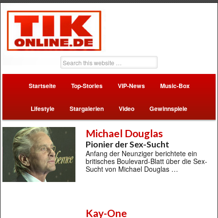
Startseite
Top-Stories
VIP-News
Music-Box
Lifestyle
Stargalerien
Video
Gewinnspiele
Michael Douglas
Pionier der Sex-Sucht
Anfang der Neunziger berichtete ein
britisches Boulevard-Blatt über die Sex-
Sucht von Michael Douglas …
Kay-One