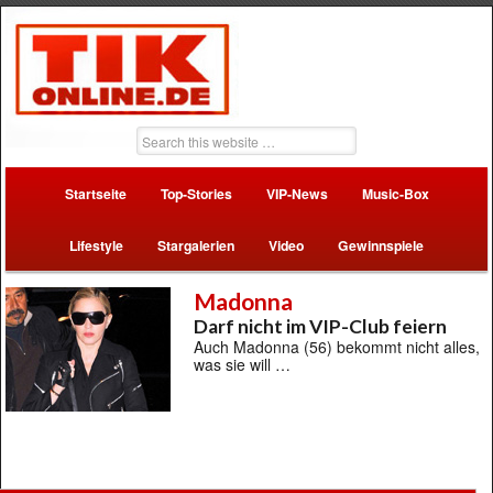
Startseite
Top-Stories
VIP-News
Music-Box
Lifestyle
Stargalerien
Video
Gewinnspiele
Madonna
Darf nicht im VIP-Club feiern
Auch Madonna (56) bekommt nicht alles,
was sie will …