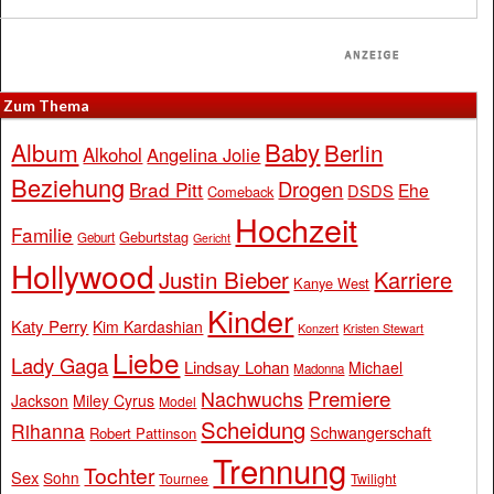
Zum Thema
Baby
Album
Berlin
Alkohol
Angelina Jolie
Beziehung
Drogen
Brad Pitt
Ehe
DSDS
Comeback
Hochzeit
Familie
Geburtstag
Geburt
Gericht
Hollywood
Justin Bieber
Karriere
Kanye West
Kinder
Katy Perry
Kim Kardashian
Konzert
Kristen Stewart
Liebe
Lady Gaga
Lindsay Lohan
Michael
Madonna
Premiere
Nachwuchs
Jackson
Miley Cyrus
Model
Scheidung
Rihanna
Schwangerschaft
Robert Pattinson
Trennung
Tochter
Sex
Sohn
Tournee
Twilight