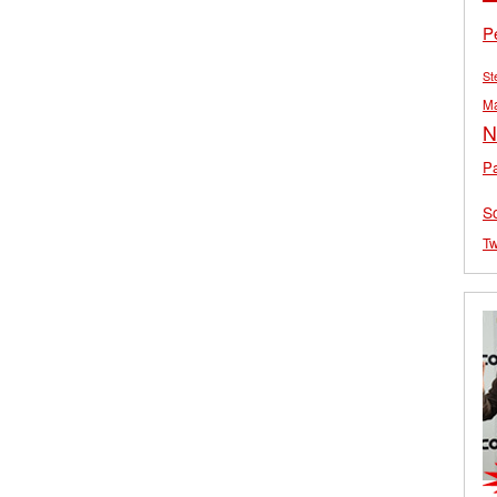
P
St
M
N
Pa
S
Tw