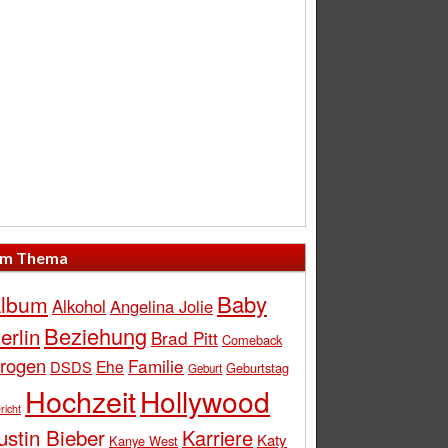
m Thema
Baby
lbum
Alkohol
Angelina Jolie
Beziehung
erlin
Brad Pitt
Comeback
rogen
Familie
Ehe
DSDS
Geburtstag
Geburt
Hochzeit
Hollywood
richt
ustin Bieber
Karriere
Katy
Kanye West