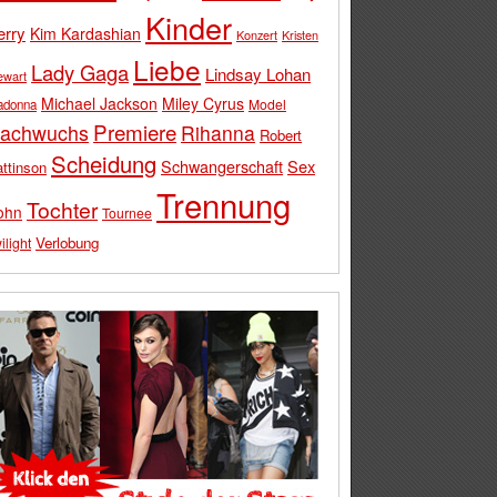
Kinder
erry
Kim Kardashian
Konzert
Kristen
Liebe
Lady Gaga
Lindsay Lohan
ewart
Michael Jackson
Miley Cyrus
Model
adonna
Premiere
achwuchs
Rihanna
Robert
Scheidung
Schwangerschaft
Sex
ttinson
Trennung
Tochter
ohn
Tournee
Verlobung
ilight