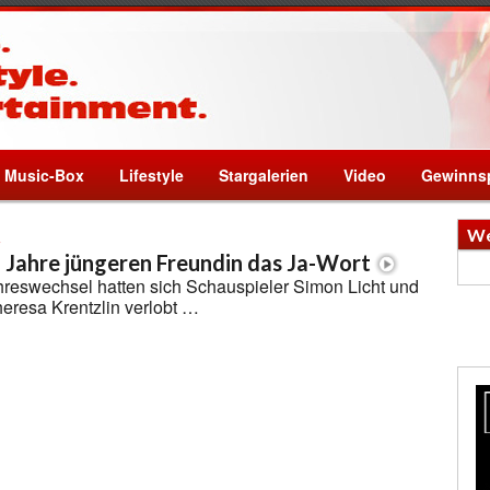
Music-Box
Lifestyle
Stargalerien
Video
Gewinnsp
t
We
2 Jahre jüngeren Freundin das Ja-Wort
hreswechsel hatten sich Schauspieler Simon Licht und
eresa Krentzlin verlobt …