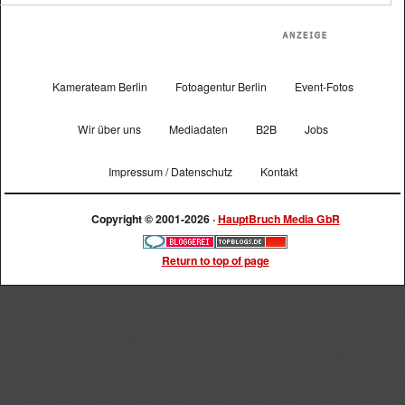
Kamerateam Berlin
Fotoagentur Berlin
Event-Fotos
Wir über uns
Mediadaten
B2B
Jobs
Impressum / Datenschutz
Kontakt
Copyright © 2001-2026 ·
HauptBruch Media GbR
Return to top of page