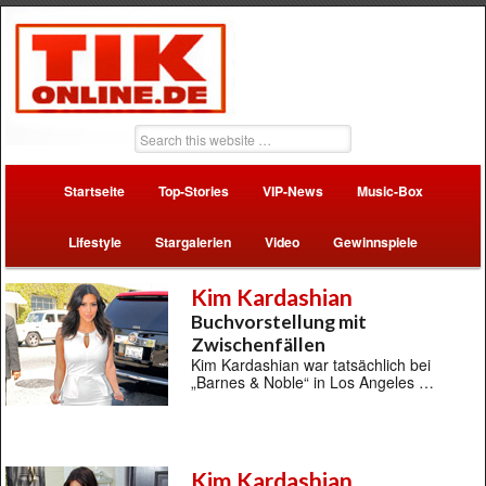
Startseite
Top-Stories
VIP-News
Music-Box
Lifestyle
Stargalerien
Video
Gewinnspiele
Kim Kardashian
Buchvorstellung mit
Zwischenfällen
Kim Kardashian war tatsächlich bei
„Barnes & Noble“ in Los Angeles …
Kim Kardashian