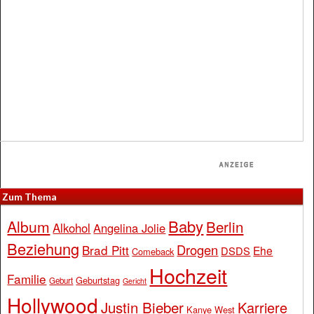
Zum Thema
Baby
Album
Berlin
Alkohol
Angelina Jolie
Beziehung
Drogen
Brad Pitt
Ehe
DSDS
Comeback
Hochzeit
Familie
Geburtstag
Geburt
Gericht
Hollywood
Justin Bieber
Karriere
Kanye West