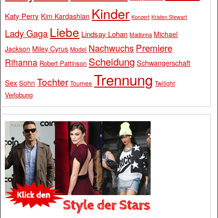
Kinder
Katy Perry
Kim Kardashian
Konzert
Kristen Stewart
Liebe
Lady Gaga
Lindsay Lohan
Michael
Madonna
Premiere
Nachwuchs
Jackson
Miley Cyrus
Model
Scheidung
Rihanna
Schwangerschaft
Robert Pattinson
Trennung
Tochter
Sex
Sohn
Tournee
Twilight
Verlobung