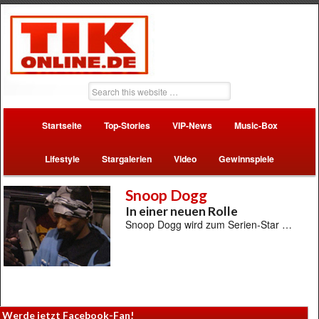
Startseite
Top-Stories
VIP-News
Music-Box
Lifestyle
Stargalerien
Video
Gewinnspiele
Snoop Dogg
In einer neuen Rolle
Snoop Dogg wird zum Serien-Star …
Werde jetzt Facebook-Fan!