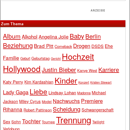
Zum Thema
Baby
Album
Berlin
Alkohol
Angelina Jolie
Beziehung
Drogen
Brad Pitt
Ehe
DSDS
Comeback
Hochzeit
Familie
Geburtstag
Geburt
Gericht
Hollywood
Justin Bieber
Karriere
Kanye West
Kinder
Katy Perry
Kim Kardashian
Konzert
Kristen Stewart
Liebe
Lady Gaga
Lindsay Lohan
Michael
Madonna
Premiere
Nachwuchs
Jackson
Miley Cyrus
Model
Scheidung
Rihanna
Schwangerschaft
Robert Pattinson
Trennung
Tochter
Sex
Sohn
Tournee
Twilight
Verlobung