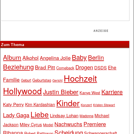
Zum Thema
Baby
Album
Berlin
Alkohol
Angelina Jolie
Beziehung
Drogen
Brad Pitt
Ehe
DSDS
Comeback
Hochzeit
Familie
Geburtstag
Geburt
Gericht
Hollywood
Justin Bieber
Karriere
Kanye West
Kinder
Katy Perry
Kim Kardashian
Konzert
Kristen Stewart
Liebe
Lady Gaga
Lindsay Lohan
Michael
Madonna
Premiere
Nachwuchs
Jackson
Miley Cyrus
Model
Scheidung
Rihanna
Schwangerschaft
Robert Pattinson