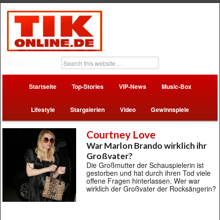
Startseite
Top-Stories
VIP-News
Music-Box
Lifestyle
Stargalerien
Video
Gewinnspiele
Courtney Love
War Marlon Brando wirklich ihr
Großvater?
Die Großmutter der Schauspielerin ist
gestorben und hat durch ihren Tod viele
offene Fragen hinterlassen. Wer war
wirklich der Großvater der Rocksängerin?