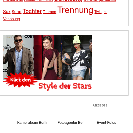
Trennung
Tochter
Sex
Sohn
Tournee
Twilight
Verlobung
Kamerateam Berlin
Fotoagentur Berlin
Event-Fotos