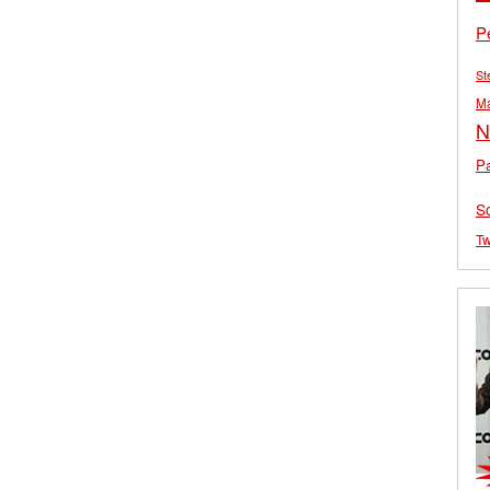
P
St
M
N
Pa
S
Tw