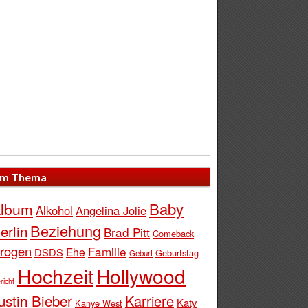
m Thema
Baby
lbum
Alkohol
Angelina Jolie
Beziehung
erlin
Brad Pitt
Comeback
rogen
Familie
Ehe
DSDS
Geburtstag
Geburt
Hochzeit
Hollywood
richt
ustin Bieber
Karriere
Katy
Kanye West