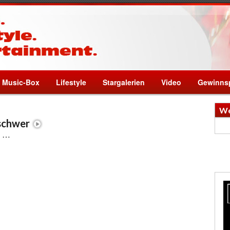
Music-Box
Lifestyle
Stargalerien
Video
Gewinnsp
We
schwer
g …