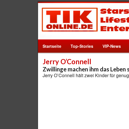
Startseite
Top-Stories
VIP-News
Jerry O’Connell
Zwillinge machen ihm das Leben 
Jerry O’Connell hält zwei Kinder für genu