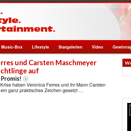
Music-Box
Lifestyle
Stargalerien
Video
Gewinnsp
erres und Carsten Maschmeyer
We
chtlinge auf
 Promis!
s-Krise haben Veronica Ferres und ihr Mann Carsten
 ein ganz praktisches Zeichen gesetzt …