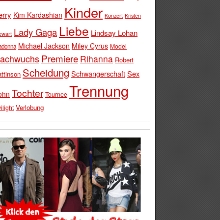
Kinder
erry
Kim Kardashian
Konzert
Kristen
Liebe
Lady Gaga
Lindsay Lohan
ewart
Michael Jackson
Miley Cyrus
Model
adonna
Premiere
achwuchs
Rihanna
Robert
Scheidung
Schwangerschaft
Sex
ttinson
Trennung
Tochter
ohn
Tournee
Verlobung
ilight