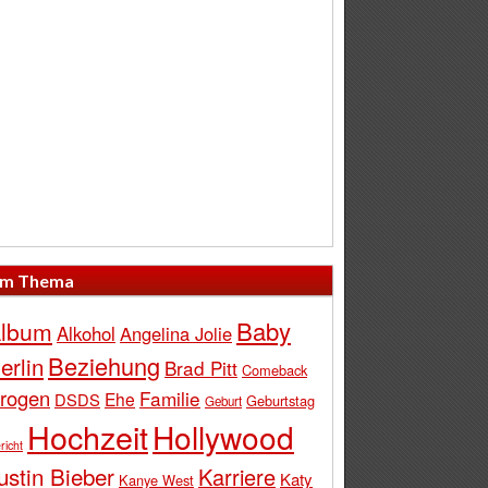
m Thema
Baby
lbum
Alkohol
Angelina Jolie
Beziehung
erlin
Brad Pitt
Comeback
rogen
Familie
Ehe
DSDS
Geburtstag
Geburt
Hochzeit
Hollywood
richt
ustin Bieber
Karriere
Katy
Kanye West