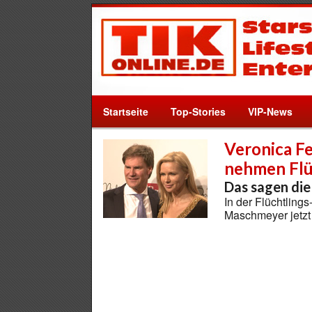
Startseite
Top-Stories
VIP-News
Veronica F
nehmen Flü
Das sagen die
In der Flüchtling
Maschmeyer jetzt