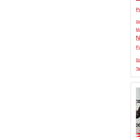
P
St
M
N
Pa
S
Tw