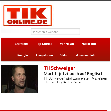
Startseite
Top-Stories
VIP-News
Music-Box
Lifestyle
Stargalerien
Video
Gewinnspiele
Til Schweiger
Machts jetzt auch auf Englisch
Til Schweiger wird zum ersten Mal einen
Film auf Englisch drehen …