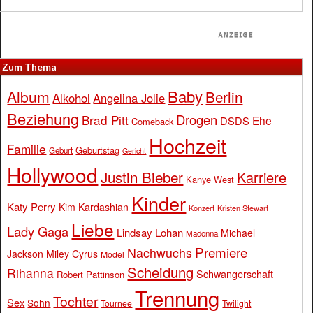
Zum Thema
Baby
Album
Berlin
Alkohol
Angelina Jolie
Beziehung
Drogen
Brad Pitt
Ehe
DSDS
Comeback
Hochzeit
Familie
Geburtstag
Geburt
Gericht
Hollywood
Justin Bieber
Karriere
Kanye West
Kinder
Katy Perry
Kim Kardashian
Konzert
Kristen Stewart
Liebe
Lady Gaga
Lindsay Lohan
Michael
Madonna
Premiere
Nachwuchs
Jackson
Miley Cyrus
Model
Scheidung
Rihanna
Schwangerschaft
Robert Pattinson
Trennung
Tochter
Sex
Sohn
Tournee
Twilight