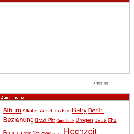
Zum Thema
Baby
Album
Berlin
Alkohol
Angelina Jolie
Beziehung
Drogen
Brad Pitt
Ehe
DSDS
Comeback
Hochzeit
Familie
Geburtstag
Geburt
Gericht