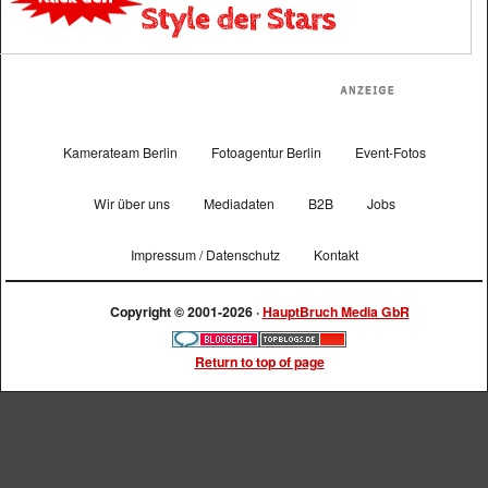
Kamerateam Berlin
Fotoagentur Berlin
Event-Fotos
Wir über uns
Mediadaten
B2B
Jobs
Impressum / Datenschutz
Kontakt
Copyright © 2001-2026 ·
HauptBruch Media GbR
Return to top of page