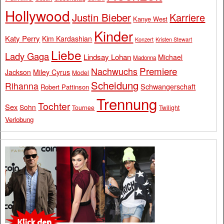
Hollywood
Justin Bieber
Karriere
Kanye West
Kinder
Katy Perry
Kim Kardashian
Konzert
Kristen Stewart
Liebe
Lady Gaga
Lindsay Lohan
Michael
Madonna
Premiere
Nachwuchs
Jackson
Miley Cyrus
Model
Scheidung
Rihanna
Schwangerschaft
Robert Pattinson
Trennung
Tochter
Sex
Sohn
Tournee
Twilight
Verlobung