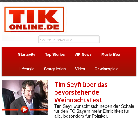
Startseite
Top-Stories
VIP-News
Music-Box
Lifestyle
Stargalerien
Video
Gewinnspiele
Tim Seyfi über das
bevorstehende
Weihnachtsfest
Tim Seyfi wünscht sich neben der Schale
für den FC Bayern mehr Ehrlichkeit für
alle, besonders für Politiker.