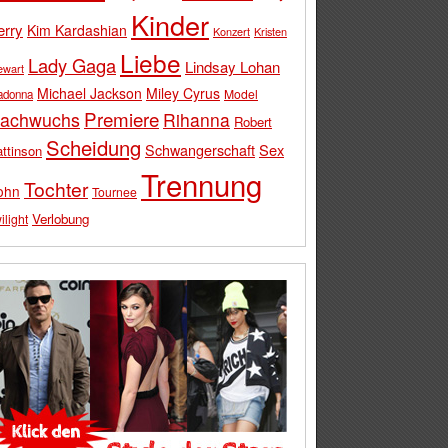
Kinder
erry
Kim Kardashian
Konzert
Kristen
Liebe
Lady Gaga
Lindsay Lohan
ewart
Michael Jackson
Miley Cyrus
Model
adonna
Premiere
achwuchs
Rihanna
Robert
Scheidung
Schwangerschaft
Sex
ttinson
Trennung
Tochter
ohn
Tournee
Verlobung
ilight