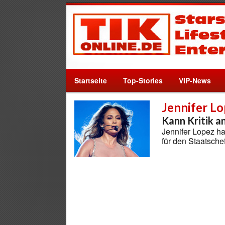
Startseite
Top-Stories
VIP-News
Jennifer L
Kann Kritik a
Jennifer Lopez h
für den Staatsch