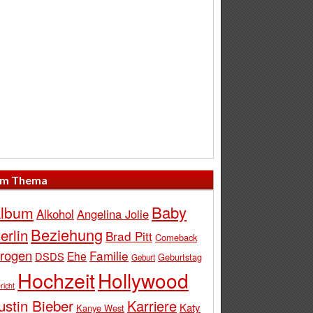
m Thema
Baby
lbum
Alkohol
Angelina Jolie
Beziehung
erlin
Brad Pitt
Comeback
rogen
Familie
Ehe
DSDS
Geburtstag
Geburt
Hochzeit
Hollywood
richt
ustin Bieber
Karriere
Katy
Kanye West