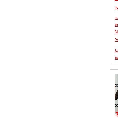
P
St
M
N
Pa
S
Tw