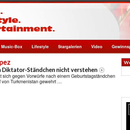
Music-Box
Lifestyle
Stargalerien
Video
Gewinnsp
opez
We
n Diktator-Ständchen nicht verstehen
at sich gegen Vorwürfe nach einem Geburtstagständchen
ef von Turkmenistan gewehrt …