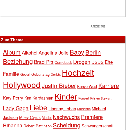
Zum Thema
Baby
Album
Berlin
Alkohol
Angelina Jolie
Beziehung
Drogen
Brad Pitt
Ehe
DSDS
Comeback
Hochzeit
Familie
Geburtstag
Geburt
Gericht
Hollywood
Justin Bieber
Karriere
Kanye West
Kinder
Katy Perry
Kim Kardashian
Konzert
Kristen Stewart
Liebe
Lady Gaga
Lindsay Lohan
Michael
Madonna
Premiere
Nachwuchs
Jackson
Miley Cyrus
Model
Scheidung
Rihanna
Schwangerschaft
Robert Pattinson