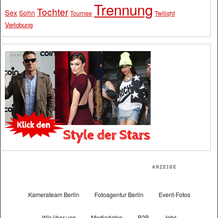
Trennung
Tochter
Sex
Sohn
Tournee
Twilight
Verlobung
Kamerateam Berlin
Fotoagentur Berlin
Event-Fotos
Wir über uns
Mediadaten
B2B
Jobs