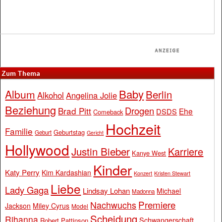
Zum Thema
Baby
Album
Berlin
Alkohol
Angelina Jolie
Beziehung
Drogen
Brad Pitt
Ehe
DSDS
Comeback
Hochzeit
Familie
Geburtstag
Geburt
Gericht
Hollywood
Justin Bieber
Karriere
Kanye West
Kinder
Katy Perry
Kim Kardashian
Konzert
Kristen Stewart
Liebe
Lady Gaga
Lindsay Lohan
Michael
Madonna
Premiere
Nachwuchs
Jackson
Miley Cyrus
Model
Scheidung
Rihanna
Schwangerschaft
Robert Pattinson