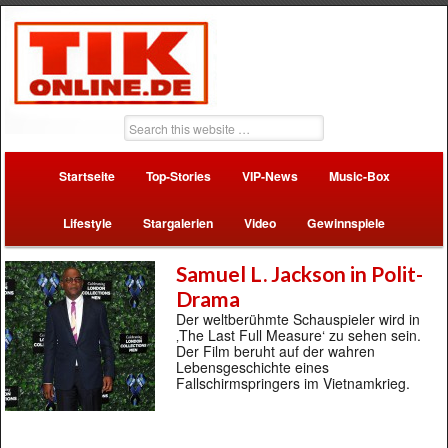
Startseite
Top-Stories
VIP-News
Music-Box
Lifestyle
Stargalerien
Video
Gewinnspiele
Samuel L. Jackson in Polit-
Drama
Der weltberühmte Schauspieler wird in
‚The Last Full Measure‘ zu sehen sein.
Der Film beruht auf der wahren
Lebensgeschichte eines
Fallschirmspringers im Vietnamkrieg.