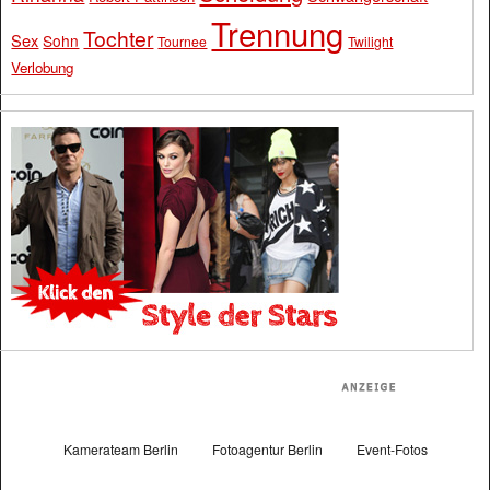
Trennung
Tochter
Sex
Sohn
Tournee
Twilight
Verlobung
Kamerateam Berlin
Fotoagentur Berlin
Event-Fotos