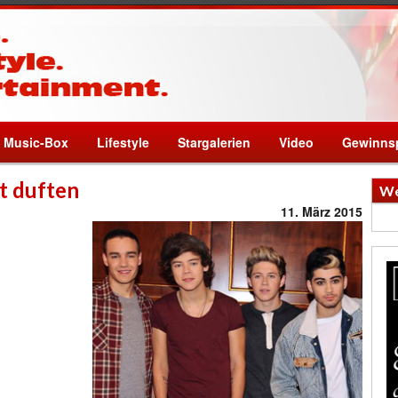
Music-Box
Lifestyle
Stargalerien
Video
Gewinnsp
ut duften
We
11. März 2015