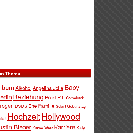
m Thema
Baby
lbum
Alkohol
Angelina Jolie
Beziehung
erlin
Brad Pitt
Comeback
rogen
Familie
Ehe
DSDS
Geburtstag
Geburt
Hochzeit
Hollywood
richt
ustin Bieber
Karriere
Katy
Kanye West