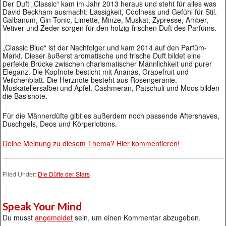
Der Duft „Classic“ kam im Jahr 2013 heraus und steht für alles was
David Beckham ausmacht: Lässigkeit, Coolness und Gefühl für Stil.
Galbanum, Gin-Tonic, Limette, Minze, Muskat, Zypresse, Amber,
Vetiver und Zeder sorgen für den holzig-frischen Duft des Parfüms.
„Classic Blue“ ist der Nachfolger und kam 2014 auf den Parfüm-
Markt. Dieser äußerst aromatische und frische Duft bildet eine
perfekte Brücke zwischen charismatischer Männlichkeit und purer
Eleganz. Die Kopfnote besticht mit Ananas, Grapefruit und
Veilchenblatt. Die Herznote besteht aus Rosengeranie,
Muskatellersalbei und Apfel. Cashmeran, Patschuli und Moos bilden
die Basisnote.
Für die Männerdüfte gibt es außerdem noch passende Aftershaves,
Duschgels, Deos und Körperlotions.
Deine Meinung zu diesem Thema? Hier kommentieren!
Filed Under:
Die Düfte der Stars
Speak Your Mind
Du musst
angemeldet
sein, um einen Kommentar abzugeben.