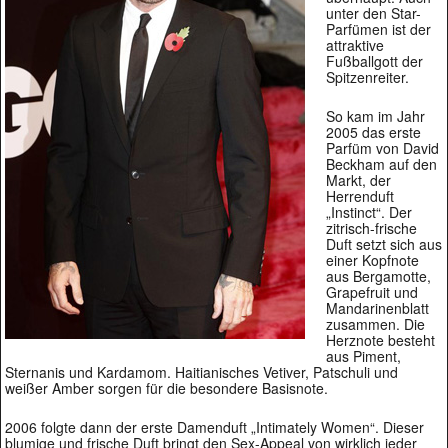
unter den Star-
Parfümen ist der
attraktive
Fußballgott der
Spitzenreiter.
So kam im Jahr
2005 das erste
Parfüm von David
Beckham auf den
Markt, der
Herrenduft
„Instinct“. Der
zitrisch-frische
Duft setzt sich aus
einer Kopfnote
aus Bergamotte,
Grapefruit und
Mandarinenblatt
zusammen. Die
Herznote besteht
aus Piment,
Sternanis und Kardamom. Haitianisches Vetiver, Patschuli und
weißer Amber sorgen für die besondere Basisnote.
2006 folgte dann der erste Damenduft „Intimately Women“. Dieser
blumige und frische Duft bringt den Sex-Appeal von wirklich jeder