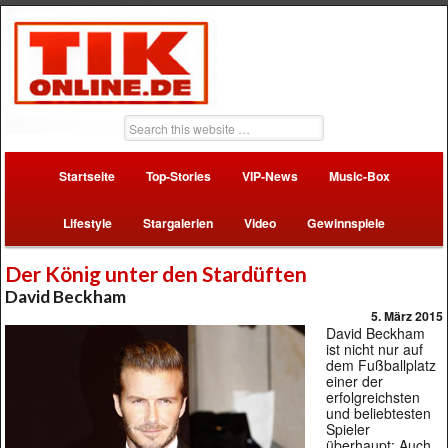
Startseite
Top-Stories
VIP-News
Music-Box
Lifestyle
Stargalerien
Video
Gewinnspiele
Der König unter den Stardüften
David Beckham
5. März 2015
David Beckham
ist nicht nur auf
dem Fußballplatz
einer der
erfolgreichsten
und beliebtesten
Spieler
überhaupt: Auch