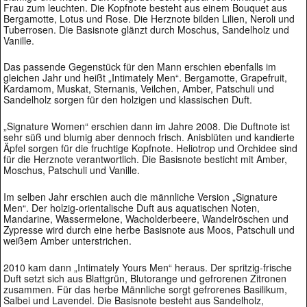
Frau zum leuchten. Die Kopfnote besteht aus einem Bouquet aus
Bergamotte, Lotus und Rose. Die Herznote bilden Lilien, Neroli und
Tuberrosen. Die Basisnote glänzt durch Moschus, Sandelholz und
Vanille.
Das passende Gegenstück für den Mann erschien ebenfalls im
gleichen Jahr und heißt „Intimately Men“. Bergamotte, Grapefruit,
Kardamom, Muskat, Sternanis, Veilchen, Amber, Patschuli und
Sandelholz sorgen für den holzigen und klassischen Duft.
„Signature Women“ erschien dann im Jahre 2008. Die Duftnote ist
sehr süß und blumig aber dennoch frisch. Anisblüten und kandierte
Äpfel sorgen für die fruchtige Kopfnote. Heliotrop und Orchidee sind
für die Herznote verantwortlich. Die Basisnote besticht mit Amber,
Moschus, Patschuli und Vanille.
Im selben Jahr erschien auch die männliche Version „Signature
Men“. Der holzig-orientalische Duft aus aquatischen Noten,
Mandarine, Wassermelone, Wacholderbeere, Wandelröschen und
Zypresse wird durch eine herbe Basisnote aus Moos, Patschuli und
weißem Amber unterstrichen.
2010 kam dann „Intimately Yours Men“ heraus. Der spritzig-frische
Duft setzt sich aus Blattgrün, Blutorange und gefrorenen Zitronen
zusammen. Für das herbe Männliche sorgt gefrorenes Basilikum,
Salbei und Lavendel. Die Basisnote besteht aus Sandelholz,