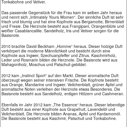
Tonkabohne und Vetiver.
Das passende Gegenstück für die Frau kam im selben Jahr heraus
und nennt sich „Intimately Yours Women“. Der sinnliche Duft ist sehr
frisch und blumig und hat eine Kopfnote aus Bergamotte, Birnenblatt
und Fresie. Die Herznote besteht aus Frangipani, Orangenblüte und
weißer Casablancalilie. Sandelholz, Iris und Vetiver sorgen für die
Basisnote.
2010 brachte David Beckham „Homme“ heraus. Dieser holzige Duft
verkörpert die moderne Männlichkeit und besticht durch eine
Kopfnote aus Ingwer, Szechuanpfeffer und Zitrus. Kaschmirholz,
Leder und Rosmarin bilden die Herznote. Die Basisnote wird aus
Mahagoniholz, Moschus und Patschuli gebildet.
2012 kam „Instinct Sport“ auf den Markt. Dieser aromatische Duft
überzeugt wegen seiner intensiven Frische. Die Kopfnote besteht
aus Orange, Mandarine und Ingwer. Veilchenblatt, grüner Apfel und
aromatische Noten verleihen der Herznote etwas Besonderes. Die
Basisnote besteht aus Sandelholz, erdigen Hölzern und Cashmeran.
Ebenfalls im Jahr 2012 kam „The Essence“ heraus. Dieser lebendige
Duft besteht aus einer Kopfnote aus Grapefruit, Lavendelöl und
Veilchenblatt. Die Herznote bilden Ananas, Apfel und Kardamomöl.
Die Basisnote besteht aus Kaschmir, Patschuli und Tonkabohne.