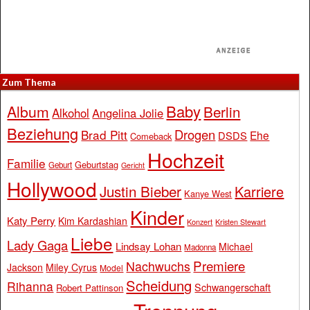
Zum Thema
Baby
Album
Berlin
Alkohol
Angelina Jolie
Beziehung
Drogen
Brad Pitt
Ehe
DSDS
Comeback
Hochzeit
Familie
Geburtstag
Geburt
Gericht
Hollywood
Justin Bieber
Karriere
Kanye West
Kinder
Katy Perry
Kim Kardashian
Konzert
Kristen Stewart
Liebe
Lady Gaga
Lindsay Lohan
Michael
Madonna
Premiere
Nachwuchs
Jackson
Miley Cyrus
Model
Scheidung
Rihanna
Schwangerschaft
Robert Pattinson