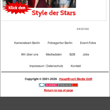
Kamerateam Berlin
Fotoagentur Berlin
Event-Fotos
Wir über uns
Mediadaten
B2B
Jobs
Impressum / Datenschutz
Kontakt
Copyright © 2001-2026 ·
HauptBruch Media GbR
Return to top of page