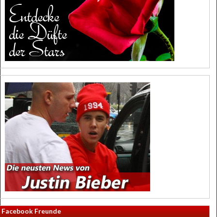
Facebook Freunde