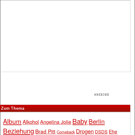
Zum Thema
Baby
Album
Berlin
Alkohol
Angelina Jolie
Beziehung
Drogen
Brad Pitt
Ehe
DSDS
Comeback