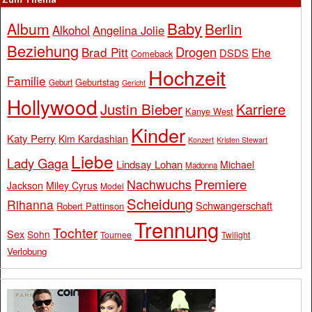
Baby
Album
Berlin
Alkohol
Angelina Jolie
Beziehung
Drogen
Brad Pitt
Ehe
DSDS
Comeback
Hochzeit
Familie
Geburtstag
Geburt
Gericht
Hollywood
Justin Bieber
Karriere
Kanye West
Kinder
Katy Perry
Kim Kardashian
Konzert
Kristen Stewart
Liebe
Lady Gaga
Lindsay Lohan
Michael
Madonna
Premiere
Nachwuchs
Jackson
Miley Cyrus
Model
Scheidung
Rihanna
Schwangerschaft
Robert Pattinson
Trennung
Tochter
Sex
Sohn
Tournee
Twilight
Verlobung