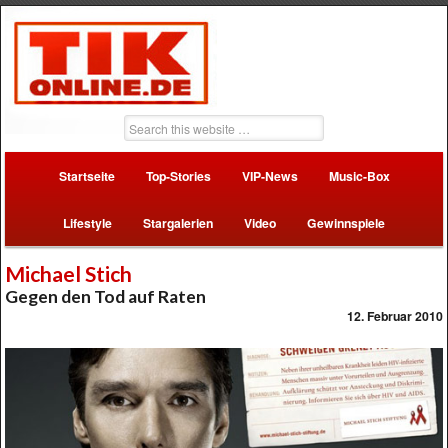
Startseite
Top-Stories
VIP-News
Music-Box
Lifestyle
Stargalerien
Video
Gewinnspiele
Michael Stich
Gegen den Tod auf Raten
12. Februar 2010