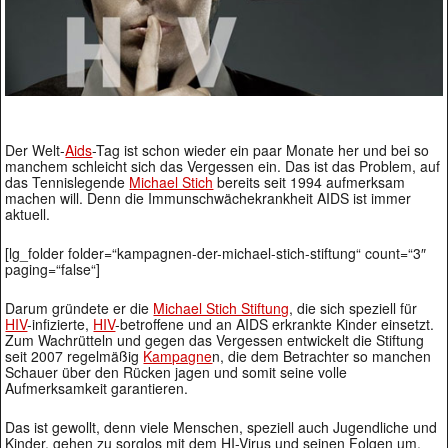
Der Welt-
Aids
-Tag ist schon wieder ein paar Monate her und bei so
manchem schleicht sich das Vergessen ein. Das ist das Problem, auf
das Tennislegende
Michael Stich
bereits seit 1994 aufmerksam
machen will. Denn die Immunschwächekrankheit AIDS ist immer
aktuell.
[lg_folder folder=“kampagnen-der-michael-stich-stiftung“ count=“3″
paging=“false“]
Darum gründete er die
Michael Stich Stiftung
, die sich speziell für
HIV
-infizierte,
HIV
-betroffene und an AIDS erkrankte Kinder einsetzt.
Zum Wachrütteln und gegen das Vergessen entwickelt die Stiftung
seit 2007 regelmäßig
Kampagne
n, die dem Betrachter so manchen
Schauer über den Rücken jagen und somit seine volle
Aufmerksamkeit garantieren.
Das ist gewollt, denn viele Menschen, speziell auch Jugendliche und
Kinder, gehen zu sorglos mit dem HI-Virus und seinen Folgen um.