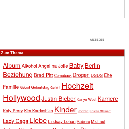
Zum Thema
Baby
Album
Berlin
Alkohol
Angelina Jolie
Beziehung
Drogen
Brad Pitt
Ehe
DSDS
Comeback
Hochzeit
Familie
Geburtstag
Geburt
Gericht
Hollywood
Justin Bieber
Karriere
Kanye West
Kinder
Katy Perry
Kim Kardashian
Konzert
Kristen Stewart
Liebe
Lady Gaga
Lindsay Lohan
Michael
Madonna