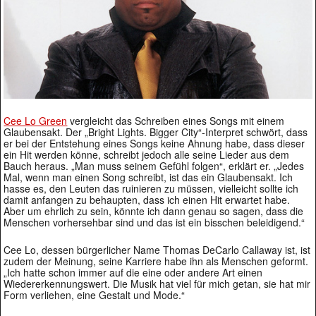
Cee Lo Green
vergleicht das Schreiben eines Songs mit einem
Glaubensakt. Der „Bright Lights. Bigger City“-Interpret schwört, dass
er bei der Entstehung eines Songs keine Ahnung habe, dass dieser
ein Hit werden könne, schreibt jedoch alle seine Lieder aus dem
Bauch heraus. „Man muss seinem Gefühl folgen“, erklärt er. „Jedes
Mal, wenn man einen Song schreibt, ist das ein Glaubensakt. Ich
hasse es, den Leuten das ruinieren zu müssen, vielleicht sollte ich
damit anfangen zu behaupten, dass ich einen Hit erwartet habe.
Aber um ehrlich zu sein, könnte ich dann genau so sagen, dass die
Menschen vorhersehbar sind und das ist ein bisschen beleidigend.“
Cee Lo, dessen bürgerlicher Name Thomas DeCarlo Callaway ist, ist
zudem der Meinung, seine Karriere habe ihn als Menschen geformt.
„Ich hatte schon immer auf die eine oder andere Art einen
Wiedererkennungswert. Die Musik hat viel für mich getan, sie hat mir
Form verliehen, eine Gestalt und Mode.“