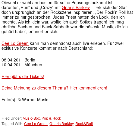
Obwohl er wohl am besten für seine Popsongs bekannt ist –
darunter „Run“ und „Crazy“ mit
Gnarls Barkley
– ließ sich der Star
doch ursprünglich an der Rockszene inspirieren. „Der Rock’n’Roll hat
immer zu mir gesprochen. Judas Priest hatten den Look, den ich
mochte. Als ich klein war, wollte ich auch Spikes tragen! Ich mag
ehrliche Sachen und Black Sabbath war die böseste Musik, die ich
gehört habe“, erinnert er sich.
Cee Lo Green
kann man demnächst auch live erleben. Für zwei
exklusive Konzerte kommt er nach Deutschland:
08.04.2011 Berlin
10.04.2011 München
Hier gibt´s die Tickets!
Deine Meinung zu diesem Thema? Hier kommentieren!
Foto(s): © Warner Music
Filed Under:
Music-Box
,
Pop & Rock
Tagged With:
Cee Lo Green
,
Gnarls Barkley
,
Rock&Roll