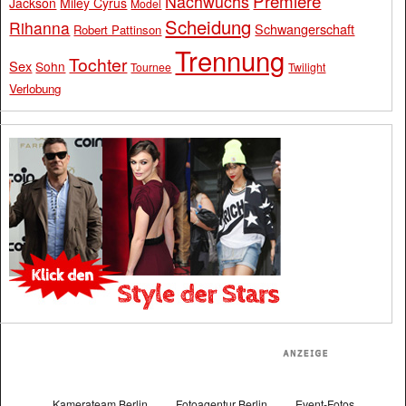
Premiere
Nachwuchs
Jackson
Miley Cyrus
Model
Scheidung
Rihanna
Schwangerschaft
Robert Pattinson
Trennung
Tochter
Sex
Sohn
Tournee
Twilight
Verlobung
Kamerateam Berlin
Fotoagentur Berlin
Event-Fotos