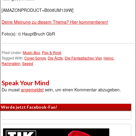
[AMAZONPRODUCT=B008UM139W]
Deine Meinung zu diesem Thema? Hier kommentieren!
Foto(s): © HauptBruch GbR
Filed Under:
Music-Box
,
Pop & Rock
Tagged With:
Cover-Songs
,
Die Ärzte
,
Die Fantastischen Vier
,
Heino
,
Rammstein
,
Seeed
Speak Your Mind
Du musst
angemeldet
sein, um einen Kommentar abzugeben.
Werde jetzt Facebook-Fan!