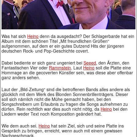
Was hat sich
Heino
denn da ausgedacht? Der Schlagerbarde hat ein
Album mit dem schönen Titel „Mit freundlichen Grüßen“
aufgenommen, auf dem er ein gutes Dutzend Hits der jüngeren
deutschen Rock- und Pop-Geschichte covert.
Dabei bediente er sich ganz ungeniert bei
Seeed
, den Ärzten, den
Fantastischen Vier oder
Rammstein
. Laut
Heino
soll die Platte eine
Hommage an die gecoverten Künstler sein, was diese aber offenbar
ganz anders sehen.
Laut der „Bild-Zeitung“ sind die betroffenen Bands alles andere als
glücklich mit dem Werk des Blonden Sonnenbrillenträgers. Dieser
soll sich nämlich nicht die Mühe gemacht haben, bei den
Songschreibern um Erlaubnis zu fragen die Songs aufnehmen zu
dürfen. Rein rechtlich war dies auch nicht nötig, da
Heino
bei den
Liedern weder Text noch Komposition geändert hat.
Wie dem auch sei.
Heino
hat sein Ziel, sich und seine Platte ins
Gespräch zu bringen, erreicht, wenn auch mit einem gewissen
Nachgeschmack.