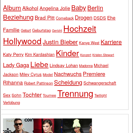
Baby
Album
Berlin
Alkohol
Angelina Jolie
Beziehung
Drogen
Brad Pitt
Ehe
DSDS
Comeback
Hochzeit
Familie
Geburtstag
Geburt
Gericht
Hollywood
Justin Bieber
Karriere
Kanye West
Kinder
Katy Perry
Kim Kardashian
Konzert
Kristen Stewart
Liebe
Lady Gaga
Lindsay Lohan
Michael
Madonna
Premiere
Nachwuchs
Jackson
Miley Cyrus
Model
Scheidung
Rihanna
Schwangerschaft
Robert Pattinson
Trennung
Tochter
Sex
Sohn
Tournee
Twilight
Verlobung