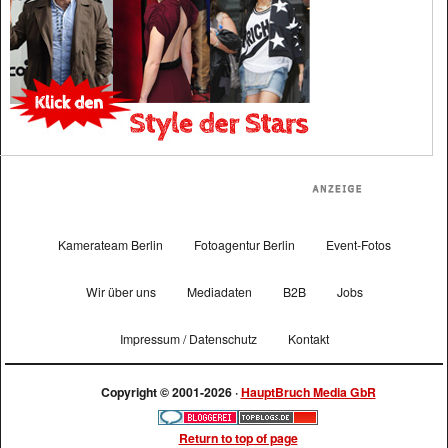
Kamerateam Berlin
Fotoagentur Berlin
Event-Fotos
Wir über uns
Mediadaten
B2B
Jobs
Impressum / Datenschutz
Kontakt
Copyright © 2001-2026 ·
HauptBruch Media GbR
Return to top of page